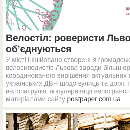
Велостіл: роверисти Льв
об’єднуються
У місті ініційовано створення громадсько
велосипедистів Львова заради більш ор
координованого вирішення актуальних 
українських ДБН щодо вулиць та доріг,
велопатрулю, популяризації велотранспо
матеріалами сайту
postpaper.com.ua