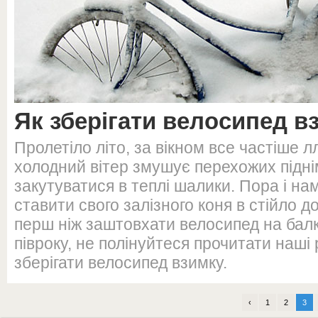
Як зберігати велосипед в
Пролетіло літо, за вікном все частіше л
холодний вітер змушує перехожих піднім
закутуватися в теплі шалики. Пора і на
ставити свого залізного коня в стійло д
перш ніж заштовхати велосипед на балко
півроку, не полінуйтеся прочитати наші 
зберігати велосипед взимку.
‹
1
2
3