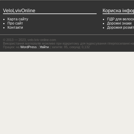
VeloLvivOnline
Корисна інфо
Карта сайту
ПДР для велоси
Про сайт
Дорожні знаки
Контакти
Дорожня розмі
© 2013 — 2023, velo.lviv-online.com
Використання матеріалів можливе при відкритому для індексування гіперпосиланні на с
Працює на
WordPress
|
Увійти
| запитів: 85, секунд: 0,132