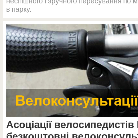
неспішного і зручного пересування по м
в парку.
Асоціації велосипедистів
безкоштовні велоконсульт