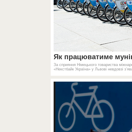
Як працюватиме муні
За сприяння Німецького товариства міжнаро
«Некстбайк Україна» у Львові невдовзі з’яв