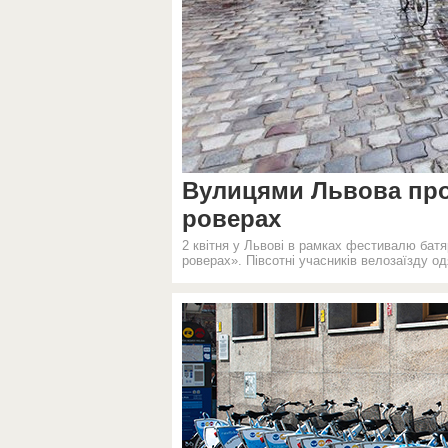
Вулицями Львова прої
роверах
2 квітня у Львові в рамках фестивалю батя
роверах». Півсотні учасників велозаїзду од