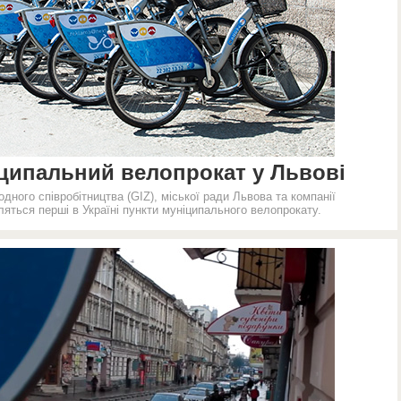
ципальний велопрокат у Львові
дного співробітництва (GIZ), міської ради Львова та компанії
ляться перші в Україні пункти муніципального велопрокату.