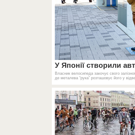
У Японії створили ав
Власник велосипеда закочує свого залізног
де металева “рука” розташовує його у відв