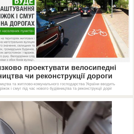
’язково проектувати велосипедні
ництва чи реконструкції дороги
вництва та житлово-комунального господарства України вводить
жок і смуг під час нового будівництва та реконструкції доріг