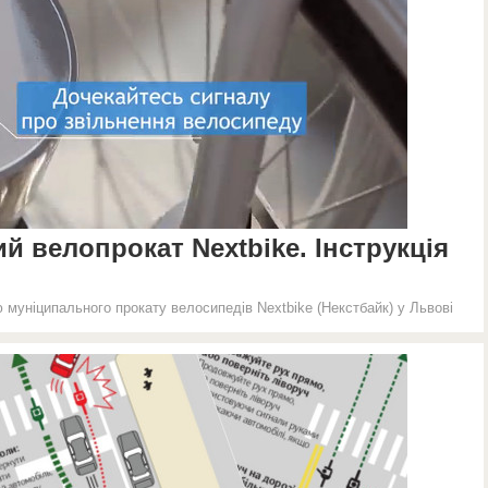
 велопрокат Nextbike. Інструкція
 муніципального прокату велосипедів Nextbike (Некстбайк) у Львові