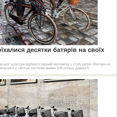
халися десятки батярів на своїх
рської культури відбувся перший велозаїзд у стилі ретро «Батяри на
ягнулися у світські костюми майже 100-літньої давності