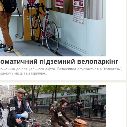
томатичний підземний велопаркінг
о коника до спеціального ліфта. Велосипед опускається в “колодязь”,
еденому місці та закріплює.