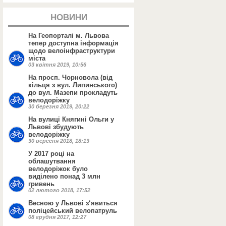
НОВИНИ
На Геопорталі м. Львова
тепер доступна інформація
щодо велоінфраструктури
міста
03 квітня 2019, 10:56
На просп. Чорновола (від
кільця з вул. Липинського)
до вул. Мазепи прокладуть
велодоріжку
30 березня 2019, 20:22
На вулиці Княгині Ольги у
Львові збудують
велодоріжку
30 вересня 2018, 18:13
У 2017 році на
облашутвання
велодоріжок було
виділено понад 3 млн
гривень
02 лютого 2018, 17:52
Весною у Львові з‘явиться
поліцейський велопатруль
08 грудня 2017, 12:27