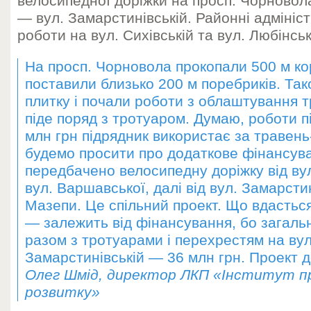
велосипедної доріжки на просп. Чорновол
— вул. Замарстинівській. Районні адмініс
роботи на вул. Сихівській та вул. Любінськ
На просп. Чорновола прокопали 500 м ко
поставили близько 200 м поребриків. Та
плитку і почали роботи з облаштування 
піде поряд з тротуаром. Думаю, роботи пі
млн грн підрядник використає за травень
будемо просити про додаткове фінансув
передбачено велосипедну доріжку від ву
вул. Варшавської, далі від вул. Замарстин
Мазепи. Це спільний проект. Що вдастьс
— залежить від фінансування, бо загальн
разом з тротуарами і перехрестям на вул
Замарстинівській — 36 млн грн. Проект д
Олег Шмід, директор ЛКП «Інститут п
розвитку»