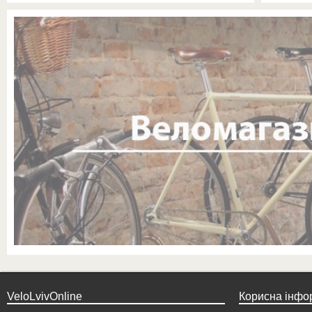
VeloLvivOnline
Корисна інфо