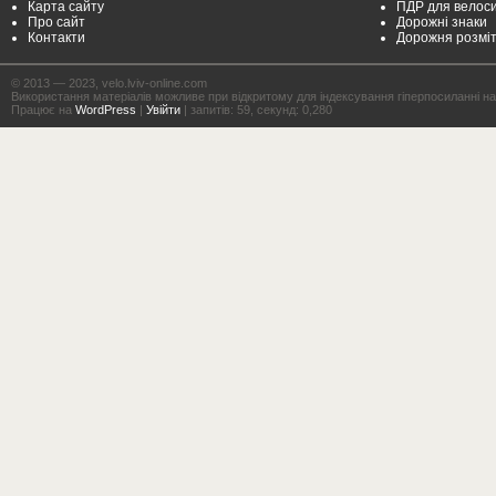
Карта сайту
ПДР для велоси
Про сайт
Дорожні знаки
Контакти
Дорожня розмі
© 2013 — 2023, velo.lviv-online.com
Використання матеріалів можливе при відкритому для індексування гіперпосиланні на с
Працює на
WordPress
|
Увійти
| запитів: 59, секунд: 0,280