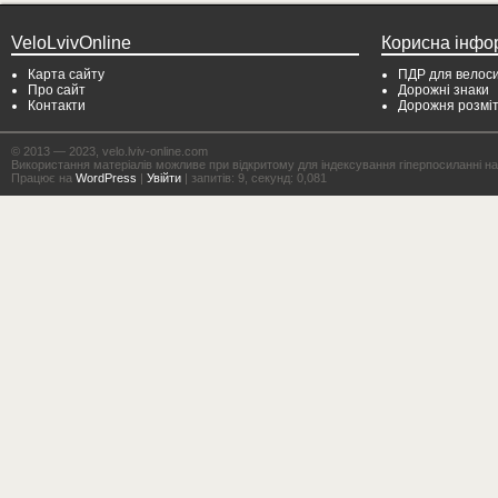
VeloLvivOnline
Корисна інфо
Карта сайту
ПДР для велоси
Про сайт
Дорожні знаки
Контакти
Дорожня розмі
© 2013 — 2023, velo.lviv-online.com
Використання матеріалів можливе при відкритому для індексування гіперпосиланні на с
Працює на
WordPress
|
Увійти
| запитів: 9, секунд: 0,081