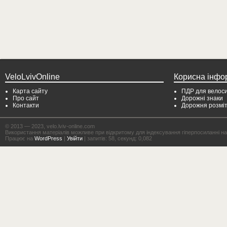
VeloLvivOnline
Корисна інфо
Карта сайту
ПДР для велоси
Про сайт
Дорожні знаки
Контакти
Дорожня розмі
© 2013 — 2023, velo.lviv-online.com
Використання матеріалів можливе при відкритому для індексування гіперпосиланні на с
Працює на
WordPress
|
Увійти
| запитів: 58, секунд: 0,082