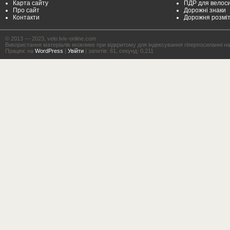
Карта сайту
ПДР для велоси
Про сайт
Дорожні знаки
Контакти
Дорожня розмі
© 2013 — 2023, velo.lviv-online.com
Використання матеріалів можливе при відкритому для індексування гіперпосиланні на с
Працює на
WordPress
|
Увійти
| запитів: 61, секунд: 0,211