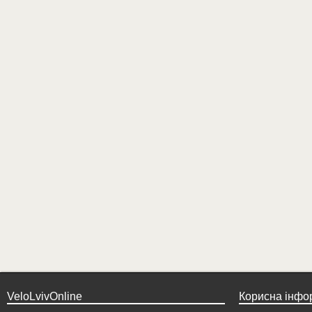
VeloLvivOnline
Корисна інфо