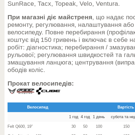
SunRace, Tacx, Topeak, Velo, Ventura.
При магазні діє майстреня
, що надає по
ремонту, регулювання, налаштування або 
велосипеду. Повне перебирання (профіла
коштує від 150 гривень і включає в себе н
робіт: діагностика; перебирання / змазува
рульової; регулювання швидкостей та гал
змащування ланцюга; центрування (виправ
ободів коліс.
Прокат велосипедів:
Велосипед
Вартість
1 год
4 год
1 день
cубота та не
Felt Q600, 19″
30
50
100
150