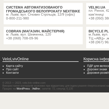
СИСТЕМА АВТОМАТИЗОВАНОГО
VELIKI.UA
пл. Ринок, 4
ГРОМАДСЬКОГО ВЕЛОПРОКАТУ NEXTBIKE
м. Львів, вул. Січових Стрільців, 12/9 (офіс)
кам'яниці
0-800-211-980
+38 (050) 38
СOBRAN (МАГАЗИН, МАЙСТЕРНЯ)
BICYCLE P
м. Львів, вул. Шевченка, 120
м.Львів, вул
+38 (068) 708-09-96
ТЦ «АВЦ» ,м
+38 (067) 96
VeloLvivOnline
Корисна інфо
Карта сайту
ПДР для велоси
Про сайт
Дорожні знаки
Контакти
Дорожня розмі
© 2013 — 2023, velo.lviv-online.com
Використання матеріалів можливе при відкритому для індексування гіперпосиланні на с
Працює на
WordPress
|
Увійти
| запитів: 72, секунд: 0,135