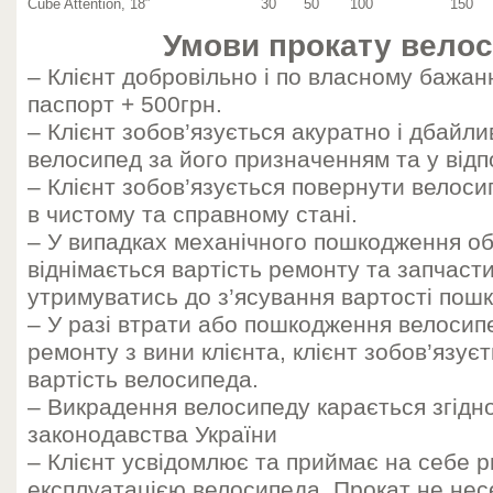
Cube Attention, 18″
30
50
100
150
Умови прокату велос
– Клієнт добровільно і по власному бажа
паспорт + 500грн.
– Клієнт зобов’язується акуратно і дбайл
велосипед за його призначенням та у відп
– Клієнт зобов’язується повернути велоси
в чистому та справному стані.
– У випадках механічного пошкодження об
віднімається вартість ремонту та запчаст
утримуватись до з’ясування вартості пош
– У разі втрати або пошкодження велосип
ремонту з вини клієнта, клієнт зобов’язує
вартість велосипеда.
– Викрадення велосипеду карається згідн
законодавства України
– Клієнт усвідомлює та приймає на себе р
експлуатацією велосипеда. Прокат не несе