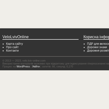
VeloLvivOnline
Корисна інфо
Карта сайту
ПДР для велоси
Про сайт
Дорожні знаки
Контакти
Дорожня розмі
© 2013 — 2023, velo.lviv-online.com
Використання матеріалів можливе при відкритому для індексування гіперпосиланні на с
Працює на
WordPress
|
Увійти
| запитів: 66, секунд: 0,170