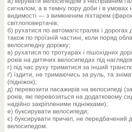
а) керувати велосипедом з несправним га
сигналом, а в темну пору доби і в умовах
видимості — з вимкненим ліхтарем (фарою
світлоповертачів;
б) рухатися по автомагістралях і дорогах 
також по проїзній частині, коли поряд об
велосипедну доріжку;
в) рухатися по тротуарах і пішохідних дорі
років на дитячих велосипедах під наглядо
г) під час руху триматися за інший трансп
ґ) їздити, не тримаючись за руль, та знім
(підніжок);
д) перевозити пасажирів на велосипеді (за
років, які перевозяться на додатковому си
надійно закріпленими підніжками);
е) буксирувати велосипеди;
є) буксирувати причеп, не передбачений д
велосипедом.