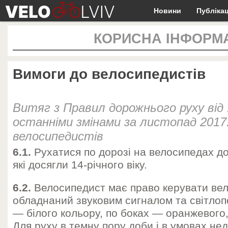
Новини
Публікац
КОРИСНА ІНФОРМ
Вимоги до велосипедистів
Витяг з Правил дорожнього руху від
останніми змінами за листопад 2017.
велосипедистів
6.1.
Рухатися по дорозі на велосипедах д
які досягли 14-річного віку.
6.2.
Велосипедист має право керувати ве
обладнаний звуковим сигналом та світло
— білого кольору, по боках — оранжевого
Для руху в темну пору доби і в умовах не