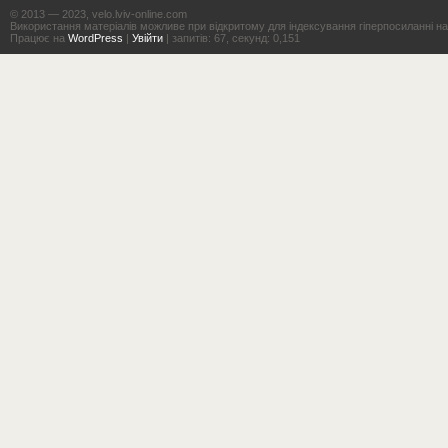
© 2013 — 2023, velo.lviv-online.com
Використання матеріалів можливе при відкритому для індексування гіперпосиланні на с
Працює на
WordPress
|
Увійти
| запитів: 67, секунд: 0,151