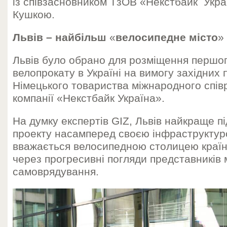
із співзасновником ТзОВ «Некстбайк Укра
Кушкою.
Львів – найбільш
«
велосипедне місто
»
Львів було обрано для розміщення першо
велопрокату в Україні на вимогу західних п
Німецького товариства міжнародного співр
компанії «Некстбайк Україна».
На думку експертів GIZ, Львів найкраще п
проекту насамперед своєю інфраструктур
вважається велосипедною столицею країни
через прогресивні погляди представників 
самоврядування.