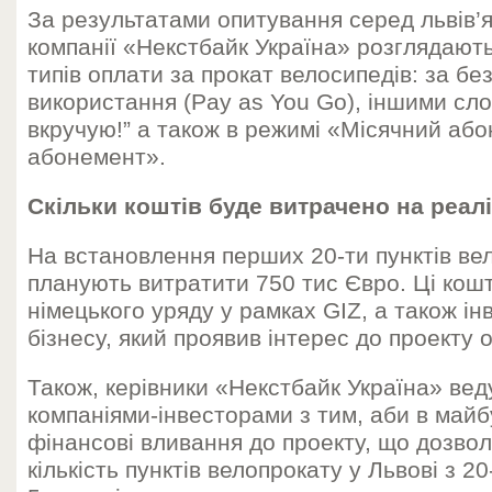
За результатами опитування серед львів
компанії «Некстбайк Україна» розглядают
типів оплати за прокат велосипедів: за б
використання (Pay as You Go), іншими сл
вкручую!” а також в режимі «Місячний аб
абонемент».
Скільки коштів буде витрачено на реал
На встановлення перших 20-ти пунктів вел
планують витратити 750 тис Євро. Ці кошт
німецького уряду у рамках GIZ, а також ін
бізнесу, який проявив інтерес до проекту 
Також, керівники «Некстбайк Україна» ве
компаніями-інвесторами з тим, аби в май
фінансові вливання до проекту, що дозво
кількість пунктів велопрокату у Львові з 2