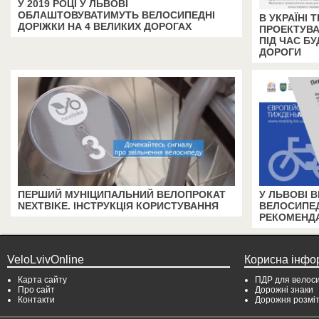
У 2019 РОЦІ У ЛЬВОВІ
ОБЛАШТОВУВАТИМУТЬ ВЕЛОСИПЕДНІ
В УКРАЇНІ
ДОРІЖКИ НА 4 ВЕЛИКИХ ДОРОГАХ
ПРОЕКТУВА
ПІД ЧАС БУ
ДОРОГИ
ПЕРШИЙ МУНІЦИПАЛЬНИЙ ВЕЛОПРОКАТ
У ЛЬВОВІ 
NEXTBIKE. ІНСТРУКЦІЯ КОРИСТУВАННЯ
ВЕЛОСИПЕД
РЕКОМЕНДА
VeloLvivOnline
Корисна інфо
Карта сайту
ПДР для велоси
Про сайт
Дорожні знаки
Контакти
Дорожня розмі