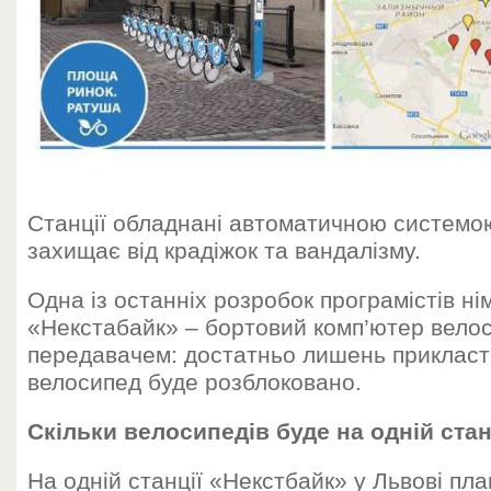
Станції обладнані автоматичною системо
захищає від крадіжок та вандалізму.
Одна із останніх розробок програмістів ні
«Некстабайк» – бортовий комп’ютер вело
передавачем: достатньо лишень прикласти
велосипед буде розблоковано.
Скільки велосипедів буде на одній стан
На одній станції «Некстбайк» у Львові пл