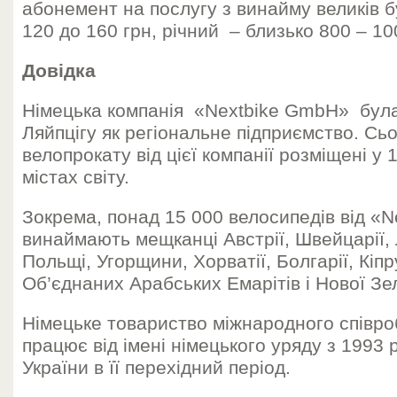
абонемент на послугу з винайму великів б
120 до 160 грн, річний – близько 800 – 10
Довідка
Німецька компанія «Nextbike GmbH» була
Ляйпцігу як регіональне підприємство. Сьо
велопрокату від цієї компанії розміщені у 
містах світу.
Зокрема, понад 15 000 велосипедів від «
винаймають мещканці Австрії, Швейцарії, Л
Польщі, Угорщини, Хорватії, Болгарії, Кіп
Об’єднаних Арабських Емарітів і Нової Зел
Німецьке товариство міжнародного співро
працює від імені німецького уряду з 1993 
України в її перехідний період.