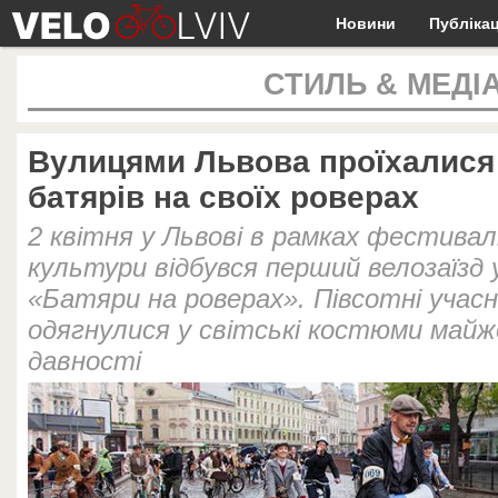
Новини
Публікац
СТИЛЬ & МЕДІ
Вулицями Львова проїхалися
батярів на своїх роверах
2 квітня у Львові в рамках фестива
культури відбувся перший велозаїзд 
«Батяри на роверах». Півсотні учасн
одягнулися у світські костюми майж
давності