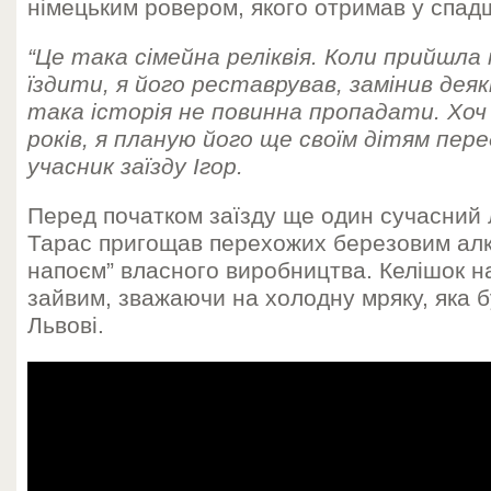
німецьким ровером, якого отримав у спадщ
“Це така сімейна реліквія. Коли прийшла
їздити, я його реставрував, замінив дея
така історія не повинна пропадати. Хоч
років, я планую його ще своїм дітям пер
учасник заїзду Ігор.
Перед початком заїзду ще один сучасний 
Тарас пригощав перехожих березовим алк
напоєм” власного виробництва. Келішок н
зайвим, зважаючи на холодну мряку, яка б
Львові.