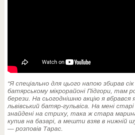
“Я спеціально для цього напою збирав сік
батярському мікрорайоні Підгори, там р
берези. На сьогоднішню акцію я вбрався 
львівський батяр-гульвіса. На мені старі
знайдені на стриху, така ж стара мари
купив на базарі, а мешти взяв в нижній ш
— розповів Тарас.