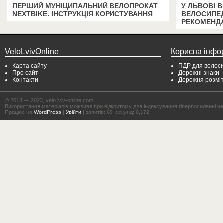
ПЕРШИЙ МУНІЦИПАЛЬНИЙ ВЕЛОПРОКАТ
У ЛЬВОВІ 
NEXTBIKE. ІНСТРУКЦІЯ КОРИСТУВАННЯ
ВЕЛОСИПЕД
РЕКОМЕНДА
VeloLvivOnline
Корисна інфо
Карта сайту
ПДР для велоси
Про сайт
Дорожні знаки
Контакти
Дорожня розмі
© 2013 — 2023, velo.lviv-online.com
Використання матеріалів можливе при відкритому для індексування гіперпосиланні на с
Працює на
WordPress
|
Увійти
| запитів: 65, секунд: 0,172