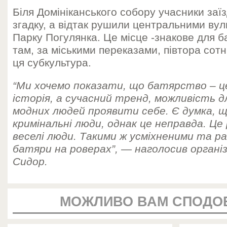
Біля Домініканського собору учасники заї
згадку, а відтак рушили центральними ву
Парку Погулянка. Це місце -знакове для б
там, за міськими переказами, півтора сотн
ця субкультура.
“Ми хочемо показати, що батярство – це
історія, а сучасний тренд, можливість 
модних людей проявити себе. Є думка, щ
кримінальні люди, однак це неправда. Це 
веселі люди. Такими ж усміхненими та рад
батяри на роверах”, — наголосив організ
Сидор.
МОЖЛИВО ВАМ СПОДО