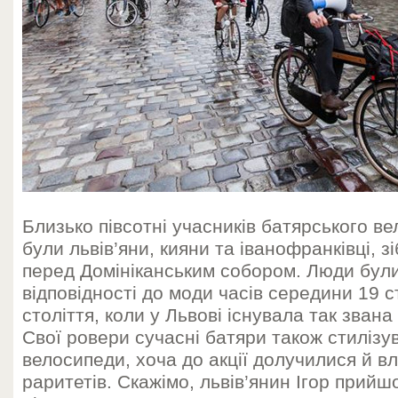
Близько півсотні учасників батярського ве
були львів’яни, кияни та іванофранківці, з
перед Домініканським собором. Люди були
відповідності до моди часів середини 19 с
століття, коли у Львові існувала так звана
Свої ровери сучасні батяри також стилізув
велосипеди, хоча до акції долучилися й в
раритетів. Скажімо, львів’янин Ігор прийшо