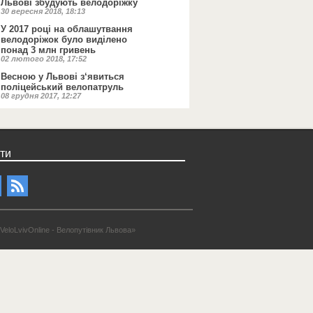
Львові збудують велодоріжку
30 вересня 2018, 18:13
У 2017 році на облашутвання
велодоріжок було виділено
понад 3 млн гривень
02 лютого 2018, 17:52
Весною у Львові з‘явиться
поліцейський велопатруль
08 грудня 2017, 12:27
ти
VeloLvivOnline - Велопутівник Львова»