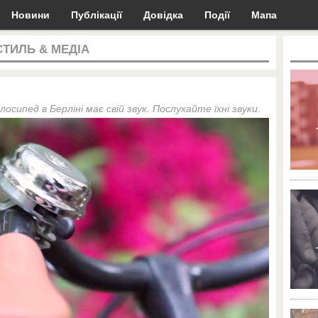
Новини
Публікації
Довідка
Події
Мапа
СТИЛЬ & МЕДІА
осипед в Берліні має свій звук. Послухайте їхні звуки.