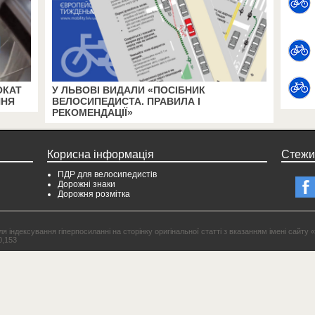
ОКАТ
У ЛЬВОВІ ВИДАЛИ «ПОСІБНИК
ННЯ
ВЕЛОСИПЕДИСТА. ПРАВИЛА І
РЕКОМЕНДАЦІЇ»
Корисна інформація
Стежи
ПДР для велосипедистів
Дорожні знаки
Дорожня розмітка
 індексування гіперпосиланні на сторінку оригінальної статті з вказанням імені сайту «
0,153