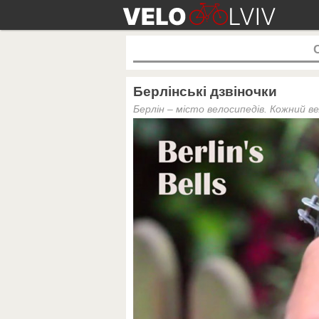
Берлінські дзвіночки
Берлін – місто велосипедів. Кожний вел