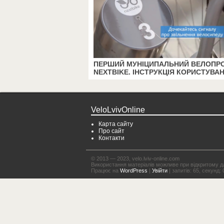
ПЕРШИЙ МУНІЦИПАЛЬНИЙ ВЕЛОПР
NEXTBIKE. ІНСТРУКЦІЯ КОРИСТУВА
VeloLvivOnline
Карта сайту
Про сайт
Контакти
© 2013 — 2023, velo.lviv-online.com
Використання матеріалів можливе при відкритому для
Працює на
WordPress
|
Увійти
| запитів: 65, секунд: 