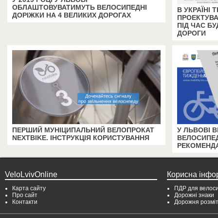
ОБЛАШТОВУВАТИМУТЬ ВЕЛОСИПЕДНІ
В УКРАЇНІ
ДОРІЖКИ НА 4 ВЕЛИКИХ ДОРОГАХ
ПРОЕКТУВА
ПІД ЧАС БУ
ДОРОГИ
ПЕРШИЙ МУНІЦИПАЛЬНИЙ ВЕЛОПРОКАТ
У ЛЬВОВІ 
NEXTBIKE. ІНСТРУКЦІЯ КОРИСТУВАННЯ
ВЕЛОСИПЕД
РЕКОМЕНДА
VeloLvivOnline
Корисна інфо
Карта сайту
ПДР для велоси
Про сайт
Дорожні знаки
Контакти
Дорожня розмі