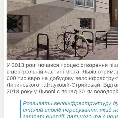
У 2013 році почався процес створення піш
в центральній частині міста. Львів отримав
600 тис євро на добудову велоінфраструк
Липинського таНауковій-Стрийській. Відта
2013 року у Львові є понад 30 км велодорі
Розвивати велоінфраструктуру ду
сталий спосіб пересування, який н
затрат енергії, пального та є неш