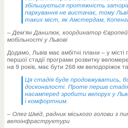
збільшується протяжність заторів
паркування не вистачає, тому Льві
таких міст, як Амстердам, Копенг
– Дем’ян Данилюк, координатор Європе
мобільності у Львові
Додамо, Львів має амбітні плани – у місті
першої стадії програми розвитку веломер
на 9 років, має бути 268 км велодоріжок та
Ця стадія буде продовжуватись, б
досконалості. Проте перша стаді
насамперед зробити велорух у Льво
і комфортним.
– Олег Шмід, радник міського голови з п
велоінфраструктури