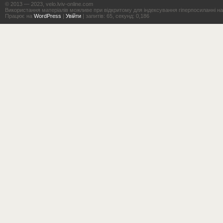
© 2013 — 2023, velo.lviv-online.com
Використання матеріалів можливе при відкритому для індексування гіперпосиланні на с
Працює на
WordPress
|
Увійти
| запитів: 65, секунд: 0,186