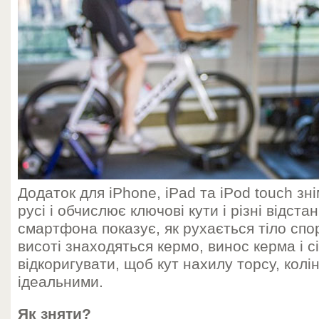
Додаток для iPhone, iPad та iPod touch зн
русі і обчислює ключові кути і різні відста
смартфона показує, як рухається тіло спо
висоті знаходяться кермо, винос керма і сі
відкоригувати, щоб кут нахилу торсу, колін
ідеальними.
Як зняти?