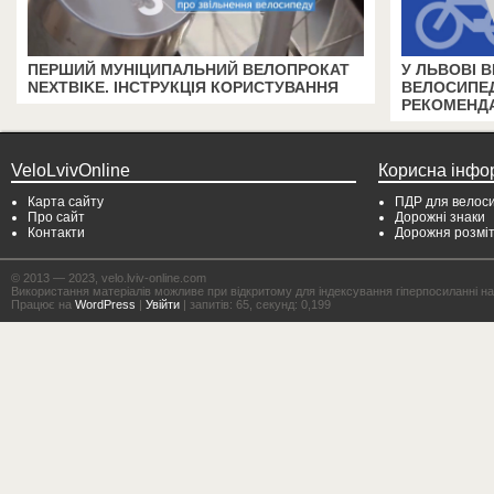
ПЕРШИЙ МУНІЦИПАЛЬНИЙ ВЕЛОПРОКАТ
У ЛЬВОВІ 
NEXTBIKE. ІНСТРУКЦІЯ КОРИСТУВАННЯ
ВЕЛОСИПЕД
РЕКОМЕНДА
VeloLvivOnline
Корисна інфо
Карта сайту
ПДР для велоси
Про сайт
Дорожні знаки
Контакти
Дорожня розмі
© 2013 — 2023, velo.lviv-online.com
Використання матеріалів можливе при відкритому для індексування гіперпосиланні на с
Працює на
WordPress
|
Увійти
| запитів: 65, секунд: 0,199