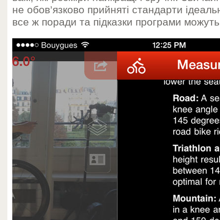
не обов’язково прийняті стандарти ідеальн
все ж поради та підказки програми можуть 