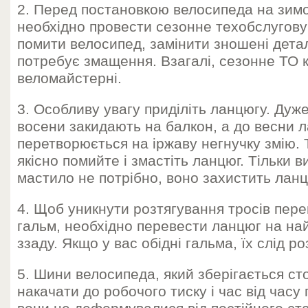
2. Перед постановкою велосипеда на зимо
необхідно провести сезонне техобслугову
помити велосипед, замінити зношені детал
потребує змащення. Взагалі, сезонне ТО 
веломайстерні.
3. Особливу увагу приділіть ланцюгу. Дуж
восени закидають на балкон, а до весни 
перетворюється на іржаву негнучку змію. Т
якісно помийте і змастіть ланцюг. Тільки 
мастило не потрібно, воно захистить ланцю
4. Щоб уникнути розтягування тросів пере
гальм, необхідно перевести ланцюг на най
ззаду. Якщо у вас обідні гальма, їх слід р
5. Шини велосипеда, який зберігається сто
накачати до робочого тиску і час від часу 