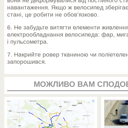
вони не деформувалися від постійного ст
навантаження. Якщо ж велосипед зберігає
стані, це робити не обов’язково.
6. Не забудьте витягти елементи живлення
електрообладнання велосипеда: фар, миг
і пульсометра.
7. Накрийте ровер тканиною чи поліетелен
запорошився.
МОЖЛИВО ВАМ СПОДО