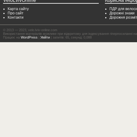
VeloLvivOnline
Корисна інфо
Карта сайту
ПДР для велоси
Про сайт
Дорожні знаки
Контакти
Дорожня розмі
© 2013 — 2023, velo.lviv-online.com
Використання матеріалів можливе при відкритому для індексування гіперпосиланні на с
Працює на
WordPress
|
Увійти
| запитів: 65, секунд: 0,088