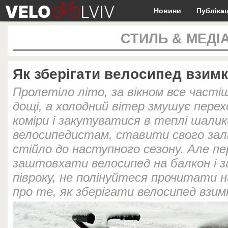
Новини
Публікац
СТИЛЬ & МЕДІ
Як зберігати велосипед взим
Пролетіло літо, за вікном все част
дощі, а холодний вітер змушує перех
коміри і закутуватися в теплі шалики
велосипедистам, ставити свого залі
стійло до наступного сезону. Але пе
заштовхати велосипед на балкон і з
півроку, не полінуйтеся прочитати н
про те, як зберігати велосипед взим