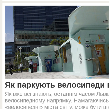
Як паркують велосипеди в
Як вже всі знають, останнім часом Льві
велосипедному напрямку. Намагаючись
«велосипедні» міста світу, може бути ці