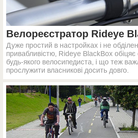
Велореєстратор Rideye B
Дуже простий в настройках і не обділе
привабливістю, Rideye BlackBox обіцяє
будь-якого велосипедиста, і що теж важл
прослужити власникові досить довго.