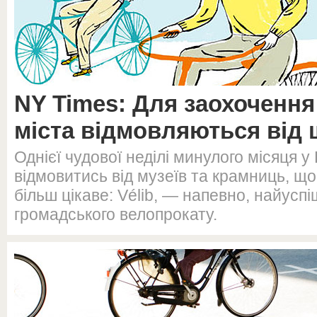
NY Times: Для заохочення
міста відмовляються від
Однієї чудової неділі минулого місяця у
відмовитись від музеїв та крамниць, щ
більш цікаве: Vélib, — напевно, найуспі
громадського велопрокату.