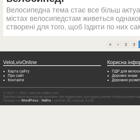
Велосипедна тема стає все більш актуа
містах велосипедстам живеться однаково
створені для того, щоб їздити по них са
«
‹
2
3
VeloLvivOnline
Корисна інфо
Карта сайту
ПДР для велоси
Про сайт
Дорожні знаки
Контакти
Дорожня розмі
© 2013 — 2023, velo.lviv-online.com
Використання матеріалів можливе при відкритому для індексування гіперпосиланні на с
Працює на
WordPress
|
Увійти
| запитів: 85, секунд: 0,136