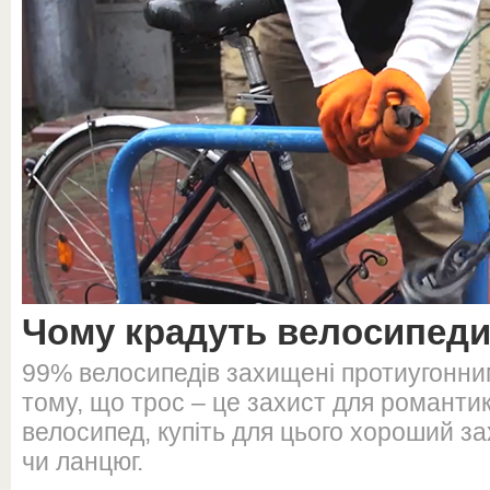
Чому крадуть велосипед
99% велосипедів захищені протиугонни
тому, що трос – це захист для романтик
велосипед, купіть для цього хороший з
чи ланцюг.