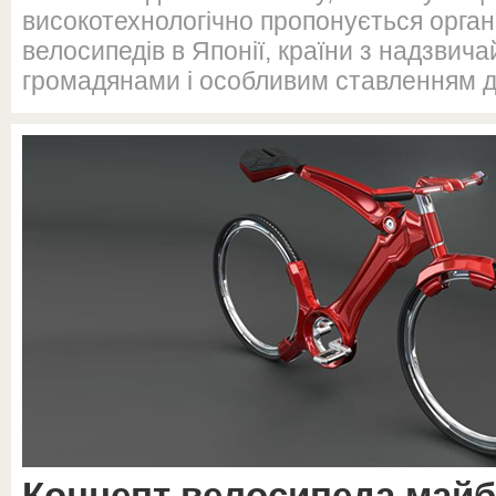
високотехнологічно пропонується орган
велосипедів в Японії, країни з надзвич
громадянами і особливим ставленням д
Концепт велосипеда майб