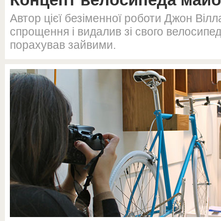
Автор цієї безіменної роботи Джон Вілл
спрощення і видалив зі свого велосипеда
порахував зайвими.