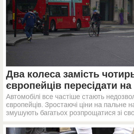
Два колеса замість чотир
європейців пересідати н
Автомобілі все частіше стають недозв
європейців. Зростаючі ціни на пальне н
змушують багатьох розпрощатися зі св