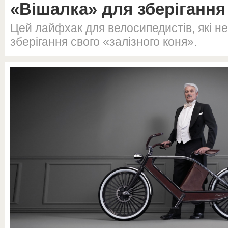
«Вішалка» для зберіганн
Цей лайфхак для велосипедистів, які н
зберігання свого «залізного коня».