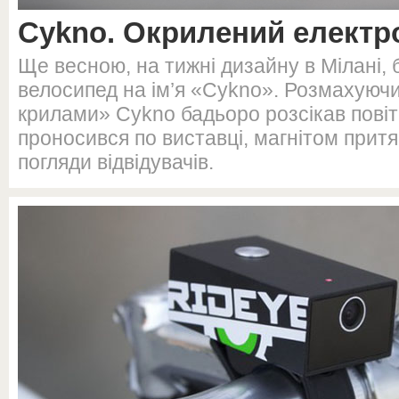
Cykno. Окрилений електр
Ще весною, на тижні дизайну в Мілані,
велосипед на ім’я «Cykno». Розмахуюч
крилами» Cykno бадьоро розсікав повіт
проносився по виставці, магнітом прит
погляди відвідувачів.