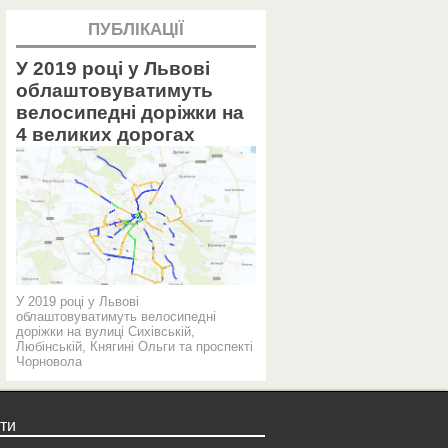
ПУБЛІКАЦІЇ
У 2019 році у Львові
облаштовуватимуть
велосипедні доріжки на
4 великих дорогах
У 2019 році у Львові
облаштовуватимуть велосипедні
доріжки на вулиці Сихівській,
Любінській, Княгині Ольги та проспекті
Чорновола
ти