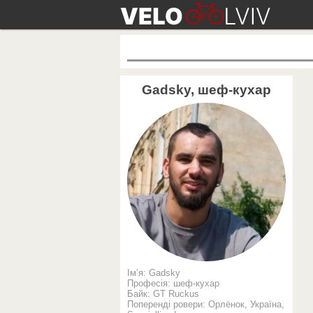
Gadsky, шеф-кухар
Ім’я: Gadsky
Професія: шеф-кухар
Байк: GT Ruckus
Поперенді ровери: Орлёнок, Україна,