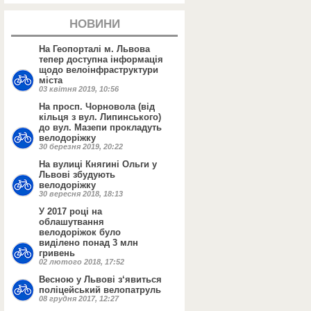
НОВИНИ
На Геопорталі м. Львова
тепер доступна інформація
щодо велоінфраструктури
міста
03 квітня 2019, 10:56
На просп. Чорновола (від
кільця з вул. Липинського)
до вул. Мазепи прокладуть
велодоріжку
30 березня 2019, 20:22
На вулиці Княгині Ольги у
Львові збудують
велодоріжку
30 вересня 2018, 18:13
У 2017 році на
облашутвання
велодоріжок було
виділено понад 3 млн
гривень
02 лютого 2018, 17:52
Весною у Львові з‘явиться
поліцейський велопатруль
08 грудня 2017, 12:27