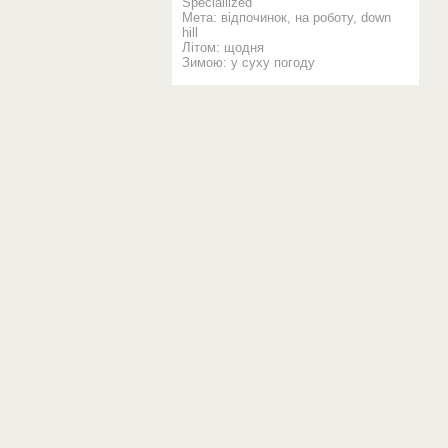
Speciallized
Мета: відпочинок, на роботу, down
hill
Літом: щодня
Зимою: у суху погоду