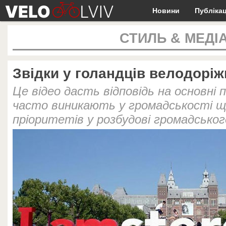
Новини
Публікац
СТИЛЬ & МЕДІ
Звідки у голандців велодоріж
Це відео дасть відповідь на основні 
часто виникають у громадськості щ
пріоритетів у розбудові громадсько