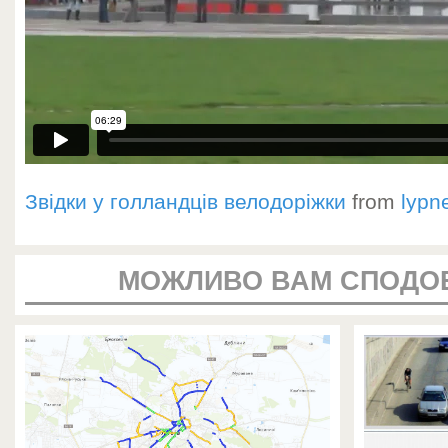
Звідки у голландців велодоріжки
from
lypn
МОЖЛИВО ВАМ СПОДО