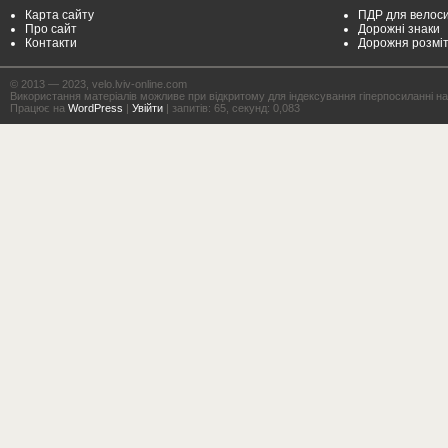
Карта сайту
ПДР для велоси
Про сайт
Дорожні знаки
Контакти
Дорожня розмі
© 2013 — 2023, velo.lviv-online.com
Використання матеріалів можливе при відкритому для індексування гіперпосиланні на с
Працює на
WordPress
|
Увійти
| запитів: 65, секунд: 0,083