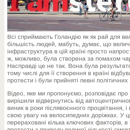
Всі сприймають Голандію як як рай для ве
більшість людей, мабуть, думає, що вели
інфраструктура в цій країні просто напрос
ж, можливо, була створена за помахом чар
Насправді це не так. Вона була результато
тому числі для її створення в країні відбу
протести і були прийняті певні політичних
Відео, яке ми пропонуємо, розповідає про 
вирішили відвернутись від автоцентричног
виник в роки післявоєнного процвітання, 
свою увагу на велосипедних доріжках. У ц
перераховані кілька ключових факторів, в 
протести з приводу великої кількості смер