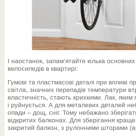
І наостанок, запам’ятайте кілька основних
велосипедів в квартирі:
Гумові та пластмасові деталі при впливі п
світла, значних перепадів температури в
еластичність, стають крихкими. Лак, яким 
і руйнується. А для металевих деталей н
опади – дощ, сніг. Тому небажано зберіга
відкритих балконах. Для зберігання краще
закритий балкон, з рулонними шторами (аб