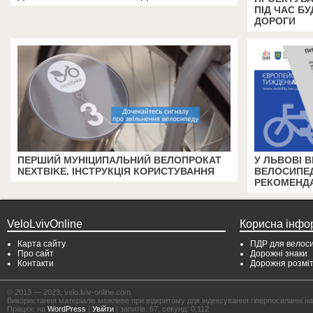
ПІД ЧАС БУ
ДОРОГИ
ПЕРШИЙ МУНІЦИПАЛЬНИЙ ВЕЛОПРОКАТ
У ЛЬВОВІ 
NEXTBIKE. ІНСТРУКЦІЯ КОРИСТУВАННЯ
ВЕЛОСИПЕД
РЕКОМЕНДА
VeloLvivOnline
Корисна інфо
Карта сайту
ПДР для велоси
Про сайт
Дорожні знаки
Контакти
Дорожня розмі
© 2013 — 2023, velo.lviv-online.com
Використання матеріалів можливе при відкритому для індексування гіперпосиланні на с
Працює на
WordPress
|
Увійти
| запитів: 67, секунд: 0,112