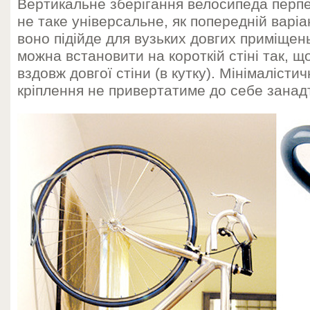
Вертикальне зберігання велосипеда перпе
не таке універсальне, як попередній варіа
воно підійде для вузьких довгих приміщень
можна встановити на короткій стіні так, щ
вздовж довгої стіни (в кутку). Мінімалісти
кріплення не привертатиме до себе занадт