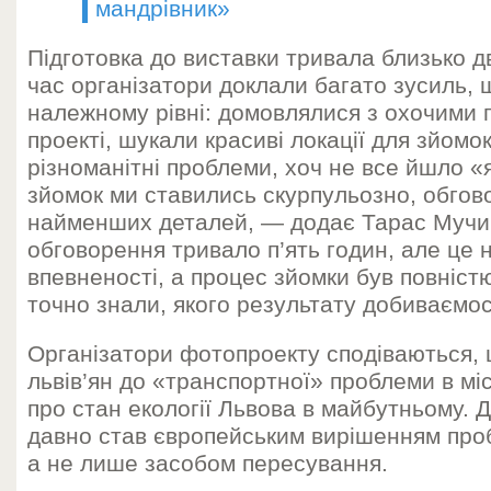
мандрівник»
Підготовка до виставки тривала близько дв
час організатори доклали багато зусиль, 
належному рівні: домовлялися з охочими 
проекті, шукали красиві локації для зйомо
різноманітні проблеми, хоч не все йшло «
зйомок ми ставились скурпульозно, обгов
найменших деталей, — додає Тарас Мучи
обговорення тривало п’ять годин, але це
впевненості, а процес зйомки був повністю
точно знали, якого результату добиваємос
Організатори фотопроекту сподіваються, 
львів’ян до «транспортної» проблеми в міс
про стан екології Львова в майбутньому. Д
давно став європейським вирішенням пробл
а не лише засобом пересування.