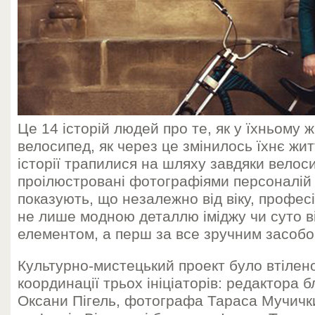
Це 14 історій людей про те, як у їхньому ж
велосипед, як через це змінилось їхнє житт
історії трапилися на шляху завдяки велосип
проілюстровані фотографіями персоналій т
показують, що незалежно від віку, професії
не лише модною деталлю іміджу чи суто 
елементом, а перш за все зручним засоб
Культурно-мистецький проект було втілено
координації трьох ініціаторів: редактора 
Оксани Пігель, фотографа Тараса Мучичк