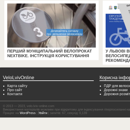
ПЕРШИЙ МУНІЦИПАЛЬНИЙ ВЕЛОПРОКАТ
У ЛЬВОВІ 
NEXTBIKE. ІНСТРУКЦІЯ КОРИСТУВАННЯ
ВЕЛОСИПЕД
РЕКОМЕНДА
VeloLvivOnline
Корисна інфо
Карта сайту
ПДР для велоси
Про сайт
Дорожні знаки
Контакти
Дорожня розмі
© 2013 — 2023, velo.lviv-online.com
Використання матеріалів можливе при відкритому для індексування гіперпосиланні на с
Працює на
WordPress
|
Увійти
| запитів: 67, секунд: 0,139