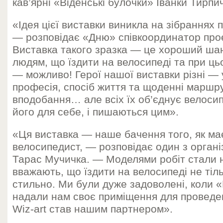
кав’ярні «Віденські булочки» Іванки Тирпи
«Ідея цієї виставки виникла на зібраннях
— розповідає «Дню» співкоординатор про
Виставка такого зразка — це хороший ша
людям, що їздити на велосипеді та при ць
— можливо! Герої нашої виставки різні — 
професія, спосіб життя та щоденні маршрут
вподобання… але всіх їх об’єднує велоси
його для себе, і пишаються цим».
«Ця виставка — наше бачення того, як ма
велосипедист, — розповідає один з орган
Тарас Мучичка. — Моделями робіт стали н
вважають, що їздити на велосипеді не тіль
стильно. Ми були дуже задоволені, коли «
надали нам своє приміщення для проведен
Wiz-art став нашим партнером».