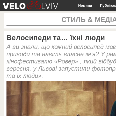
Новини
Публікац
СТИЛЬ & МЕДІ
Велосипеди та… їхні люди
А ви знали, що кожний велосипед має
пригоди та навіть власне ім’я? У ра
кінофестивалю «Ровер» , який відб
вересня, у Львові запустили фотоп
та їх люди».