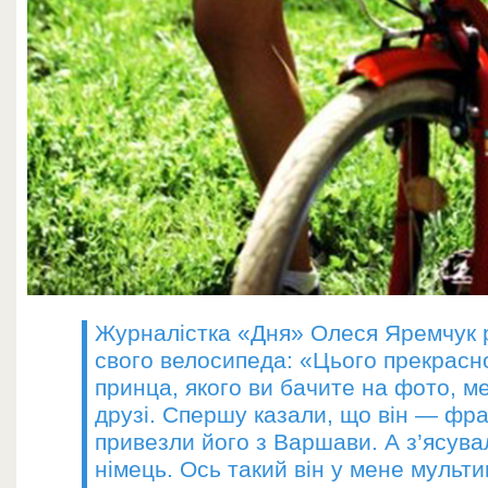
Журналістка «Дня» Олеся Яремчук р
свого велосипеда: «Цього прекрасн
принца, якого ви бачите на фото, м
друзі. Спершу казали, що він — фр
привезли його з Варшави. А з’ясува
німець. Ось такий він у мене мульти