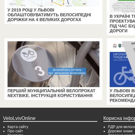
У 2019 РОЦІ У ЛЬВОВІ
ОБЛАШТОВУВАТИМУТЬ ВЕЛОСИПЕДНІ
В УКРАЇНІ
ДОРІЖКИ НА 4 ВЕЛИКИХ ДОРОГАХ
ПРОЕКТУВА
ПІД ЧАС БУ
ДОРОГИ
ПЕРШИЙ МУНІЦИПАЛЬНИЙ ВЕЛОПРОКАТ
У ЛЬВОВІ 
NEXTBIKE. ІНСТРУКЦІЯ КОРИСТУВАННЯ
ВЕЛОСИПЕД
РЕКОМЕНДА
VeloLvivOnline
Корисна інфо
Карта сайту
ПДР для велоси
Про сайт
Дорожні знаки