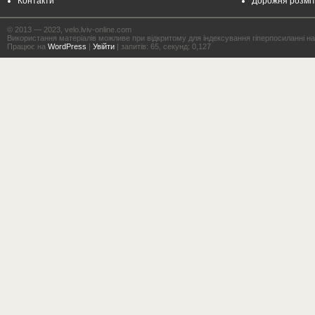
Контакти
Дорожня розмі
© 2013 — 2023, velo.lviv-online.com
Використання матеріалів можливе при відкритому для індексування гіперпосиланні на с
Працює на
WordPress
|
Увійти
| запитів: 65, секунд: 0,127