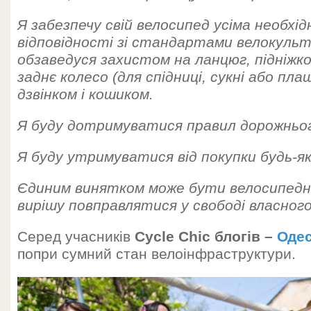
Я забезпечу свій велосипед усіма необхі
відповідності зі стандартами велокульт
обзаведуся захистом на ланцюг, підніжк
заднє колесо (для спідниці, сукні або пла
дзвінком і кошиком.
Я буду дотримуватися правил дорожньог
Я буду утримуватися від покупки будь-як
Єдиним винятком може бути велосипедн
вирішу повправлятися у свободі власного
Серед учасників
Cycle Chic блогів –
Оде
попри сумний стан велоінфраструктури.