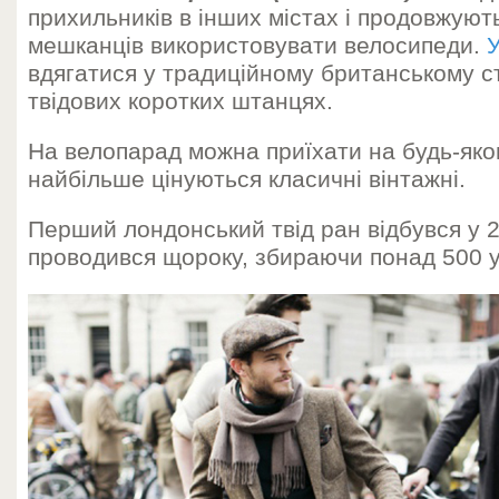
прихильників в інших містах і продовжуют
мешканців використовувати велосипеди.
вдягатися у традиційному британському ст
твідових коротких штанцях.
На велопарад можна приїхати на будь-яко
найбільше цінуються класичні вінтажні.
Перший лондонський твід ран відбувся у 20
проводився щороку, збираючи понад 500 у