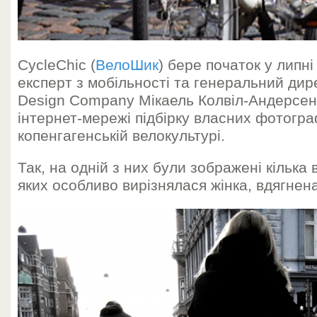
CycleChiс (
ВелоШик
) бере початок у липні
експерт з мобільності та генеральний ди
Design Company Мікаель Колвіл-Андерсен
інтернет-мережі підбірку власних фотогра
копенгагенській велокультурі.
Так, на одній з них були зображені кілька
яких особливо вирізнялася жінка, вдягнен