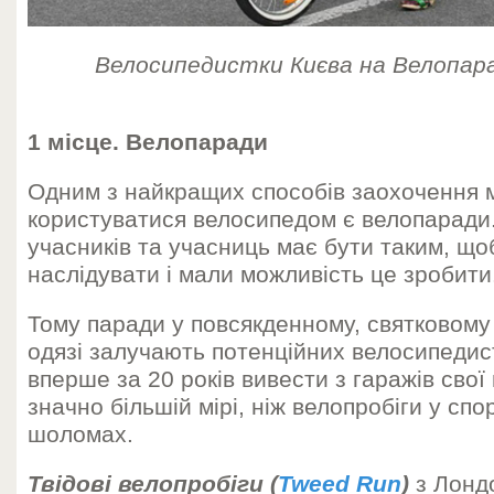
Велосипедистки Києва на Велопара
1 місце. Велопаради
Одним з найкращих способів заохочення 
користуватися велосипедом є велопаради
учасників та учасниць має бути таким, що
наслідувати і мали можливість це зробити
Тому паради у повсякденному, святковом
одязі залучають потенційних велосипедис
вперше за 20 років вивести з гаражів свої
значно більшій мірі, ніж велопробіги у спо
шоломах.
Твідові велопробіги (
Tweed Run
)
з Лонд