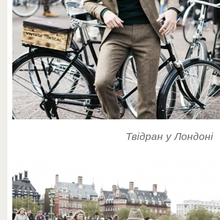
Твідран у Лондоні