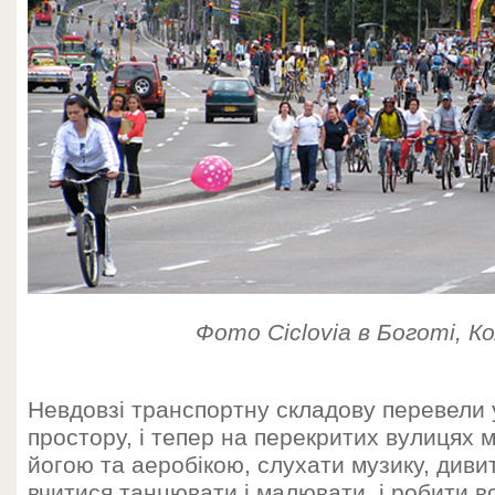
Фото Ciclovia в Боготі, К
Невдовзі транспортну складову перевели 
простору, і тепер на перекритих вулицях
йогою та аеробікою, слухати музику, дивит
вчитися танцювати і малювати, і робити в