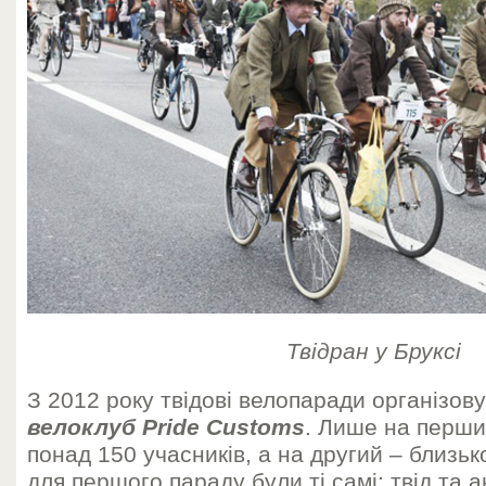
Твідран у Бруксі
З 2012 року твідові велопаради організов
велоклуб Pride Customs
. Лише на перши
понад 150 учасників, а на другий – близьк
для першого параду були ті самі: твід та 