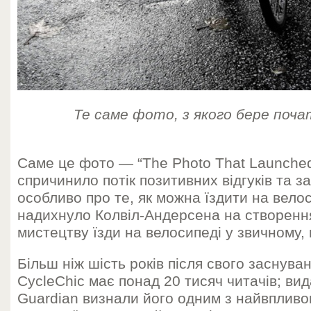
Те саме фото, з якого бере поча
Саме це фото — “The Photo That Lаunched 
спричинило потік позитивних відгуків та з
особливо про те, як можна їздити на велоси
надихнуло Колвіл-Андерсена на створення
мистецтву їзди на велосипеді у звичному,
Більш ніж шість років після свого заснув
CycleChic має понад 20 тисяч читачів; вид
Guardian визнали його одним з найвпливо