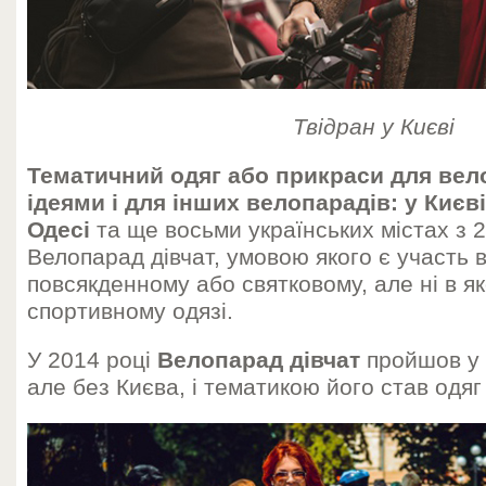
Твідран у Києві
Тематичний одяг або прикраси для вел
ідеями і для інших велопарадів: у Києві
Одесі
та ще восьми українських містах з 
Велопарад дівчат, умовою якого є участь 
повсякденному або святковому, але ні в як
спортивному одязі.
У 2014 році
Велопарад дівчат
пройшов у 5
але без Києва, і тематикою його став одяг