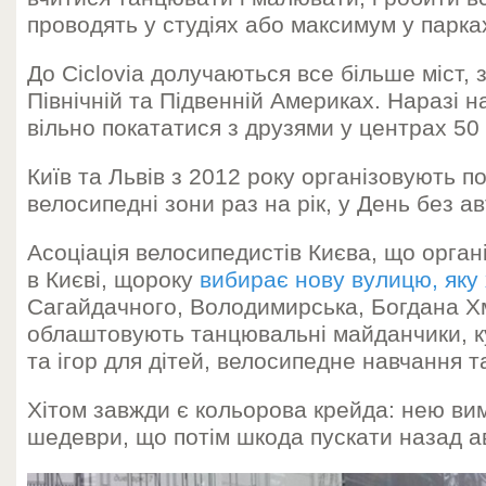
проводять у студіях або максимум у парка
До Сiclovia долучаються все більше міст, 
Північній та Підвенній Америках. Наразі 
вільно покататися з друзями у центрах 50 м
Київ та Львів з 2012 року організовують по
велосипедні зони раз на рік, у День без ав
Асоціація велосипедистів Києва, що орган
в Києві, щороку
вибирає нову вулицю, яку
Сагайдачного, Володимирська, Богдана Хм
облаштовують танцювальні майданчики, к
та ігор для дітей, велосипедне навчання та
Хітом завжди є кольорова крейда: нею ви
шедеври, що потім шкода пускати назад ав