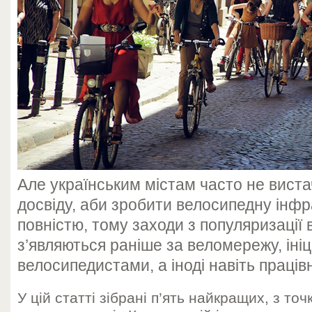
Але українським містам часто не вист
досвіду, аби зробити велосипедну інфр
повністю, тому заходи з популяризації
з’являються раніше за веломережу, іні
велосипедистами, а іноді навіть праців
У цій статті зібрані п’ять найкращих, з точ