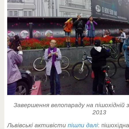
Завершення велопараду на пішохідній з
2013
Львівські активісти
пішли далі
: пішохідн