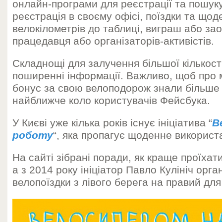
онлайн-програми для реєстрації та пошуку
реєстрація в своєму офісі, поїздки та що
велокілометрів до таблиці, виграш або за
працедавця або організаторів-активістів.
Складнощі для залучення більшої кількост
поширенні інформації. Важливо, щоб про
бонус за свою велоподорож знали більше 
найближче коло користувачів Фейсбука.
У Києві уже кілька років існує ініціатива “
В
роботу
“, яка пропагує щоденне використ
На сайті зібрані поради, як краще проїхат
а з 2014 року ініціатор Павло Кулініч орг
велопоїздки з лівого берега на правий для 