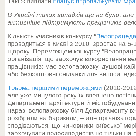
Такі ж виплати
планує впроваджувати Фра
В Україні таких випадків ще не було, але
активніше підтримують працівників-вел
Кількість учасників конкурсу “
Велопрацеда
проводиться в Києві з 2010, зростає на 5-
щороку. Переможцем конкурсу “Велопраце
організація, що заохочує використання ве
працівників: має велопарковку, душові каб
або безкоштовні сніданки для велосипедис
Трьома першими переможцями
(2010-2012)
але уже минулого року їх впевнено потісн
Департамент архітектури й містобудуван
наразі велопарковку біля Департаменту вже
розібрали на барикади, – але організатор
сподіваються, що чиновники київської мер
заохочувати велосипедистів не тільки на р