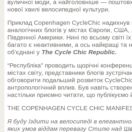
вуличної моди, а найголовніше — поштовх
нової хвилі велосипедної культури.
Приклад Copenhagen CycleChic надихнув 
аналогічних блогів у містах Європи, США, 
Південної Америки. Нині по всьому світі їх
багато є неактивними, а ось найкращі та 
об’єднані у
The Cycle Chic Republic.
“Республіка” проводить щорічні конференц
містах світу, представники блогів зустріч
обговорити подальший розвиток CycleChic 
антропологічний вплив. Був навіть створе
настільки приємно читати, що публікуємо й
THE COPENHAGEN CYCLE CHIC MANIFE
Я буду їздити на велосипеді в елегантном
яких умов віддам перевагу Стилю над Ш