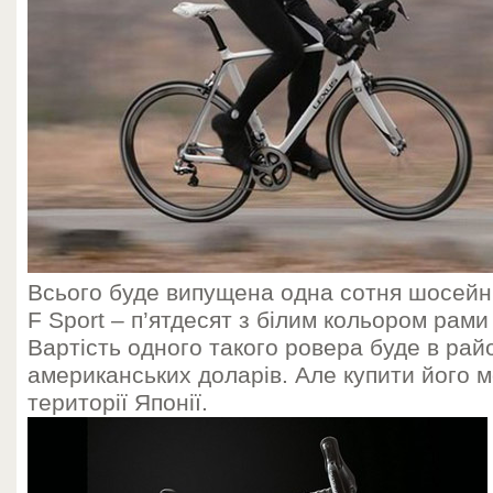
Всього буде випущена одна сотня шосейн
F Sport – п’ятдесят з білим кольором рами 
Вартість одного такого ровера буде в райо
американських доларів. Але купити його м
території Японії.