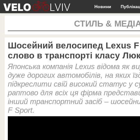
Новини
Публікац
СТИЛЬ & МЕДІ
Шосейний велосипед Lexus F 
слово в транспорті класу Лю
Японська компанія Lexus відома як в
дуже дорогих автомобілів, на яких їз
підкреслити свій високий статус у с
раптово для всіх ця фірма предста
інший транспортний засіб – шосейни
F Sport.