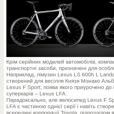
Крім серійних моделей автомобілів, компан
транспортні засоби, призначені для особл
Наприклад, лімузин Lexus LS 600h L Landa
створений для весілля Князя Монако Альб
Lexus F Sport, поява якого приурочено до 
суперкарів – Lexus LFA.
Парадоксально, але велосипед Lexus F Spo
LFA є частиною однієї серії і навіть створ
всередині корпорації Toyota, підрозділом я