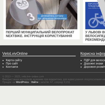
ПЕРШИЙ МУНІЦИПАЛЬНИЙ ВЕЛОПРОКАТ
У ЛЬВОВІ 
NEXTBIKE. ІНСТРУКЦІЯ КОРИСТУВАННЯ
ВЕЛОСИПЕД
РЕКОМЕНДА
VeloLvivOnline
Корисна інфо
Карта сайту
ПДР для велоси
Про сайт
Дорожні знаки
Контакти
Дорожня розмі
© 2013 — 2023, velo.lviv-online.com
Використання матеріалів можливе при відкритому для індексування гіперпосиланні на с
Працює на
WordPress
|
Увійти
| запитів: 67, секунд: 0,211