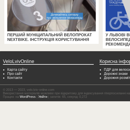
ПЕРШИЙ МУНІЦИПАЛЬНИЙ ВЕЛОПРОКАТ
У ЛЬВОВІ 
NEXTBIKE. ІНСТРУКЦІЯ КОРИСТУВАННЯ
ВЕЛОСИПЕД
РЕКОМЕНДА
VeloLvivOnline
Корисна інфо
Карта сайту
ПДР для велоси
Про сайт
Дорожні знаки
Контакти
Дорожня розмі
© 2013 — 2023, velo.lviv-online.com
Використання матеріалів можливе при відкритому для індексування гіперпосиланні на с
Працює на
WordPress
|
Увійти
| запитів: 65, секунд: 0,272