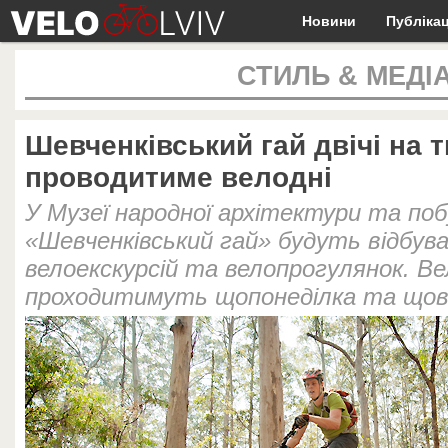
Новини
Публікац
СТИЛЬ & МЕДІ
Шевченківський гай двічі на 
проводитиме велодні
У Музеї народної архітектури та поб
«Шевченківський гай» будуть відбув
велоекскурсій та велопрогулянок. Ве
проходитимуть щопонеділка та щов