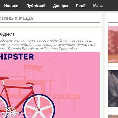
Новини
Публікації
Довідка
Події
Мапа
СТИЛЬ & МЕДІА
педист
 образів різних типів велосипедів. Цикл називається
нам велосипеди для гангстерів, хіпстерів, дітей і т.д.
ь (Romain Bourdieux et Thomas Pomarelle).