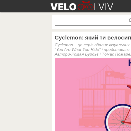
Cyclemon: який ти велоси
Cyclemon – це серія вдалих візуальних
“You Are What You Ride” і представляє 
Автори-Роман Бурдьє і Томас Помарелл