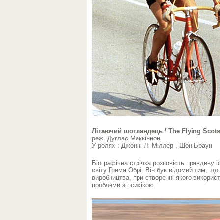
Літаючий шотландець / The Flying Scot
реж. Дуглас Маккіннон
У ролях : Джонні Лі Міллер , Шон Браун
Біографічна стрічка розповість правдиву 
світу Грема Обрі. Він був відомий тим, щ
виробництва, при створенні якого викорис
проблеми з психікою.