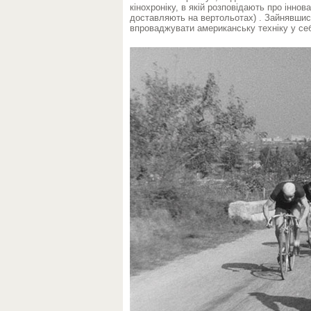
кінохроніку, в якій розповідають про інно
доставляють на вертольотах) . Зайнявшис
впроваджувати американську техніку у себ