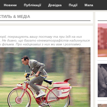
Новини
Публікації
Довідка
Події
Мапа
СТИЛЬ & МЕДІА
лорії, покращують вашу поставу та при їзді на них
. Не дивно, що багато кінематографістів надихнулися
фільмів. Про найцікавіші з них ми вам і розповімо.