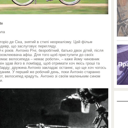
te
ола
оріо де Сіка, знятий в стилі неореалізму. Цей фільм
шедевр, що заслуговує перегляду.
-х років. Антоніо Річі, безробітний, батько двох дітей, після
 розклеювача афіш. Для того щоб приступити до своїх
Немає велосипеда – немає роботи», – каже йому чиновник
 він здав його в ломбард, щоб отримати хоч якісь гроші та
мбарду, дружина Антоніо закладає останнє, що ще хоч чогось
иданим. У перший же робочий день, поки Антоніо старанно
т, велосипед крадуть. Антоніо зі своїм маленьким сином
и.