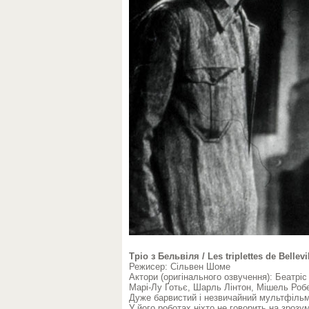
Тріо з Бельвіля / Les triplettes de Bellevi
Режисер: Сільвен Шоме
Актори (оригінального озвучення): Беатрі
Марі-Лу Ґотьє, Шарль Лінтон, Мішель Робе
Дуже барвистий і незвичайний мультфільм
У його роботах ніхто не говорить на зрозу