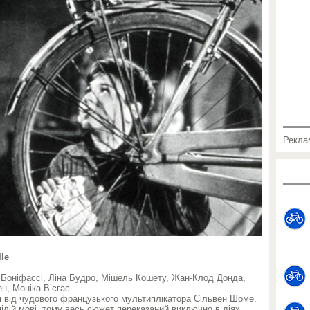
Рекла
lle
с Боніфассі, Ліна Будро, Мішель Кошету, Жан-Клод Донда,
н, Моніка В’єґас.
 від чудового французького мультиплікатора Сільвен Шоме.
мілій мові, тому весь сюжет переказаний виключно в діях