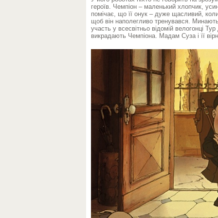
героїв. Чемпіон – маленький хлопчик, ус
помічає, що її онук – дуже щасливий, коли
щоб він наполегливо тренувався. Минають р
участь у всесвітньо відомій велогонці Ту
викрадають Чемпіона. Мадам Суза і її ві