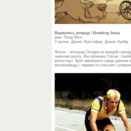
Вирватись вперед / Breaking Away
реж. Пітер Йетс
У ролях: Денніс Крістофер, Денніс Куейд
Фільм – володар Оскара за кращий сценарі
закінчив школу. Він обожнює Італію, італій
велоспорт. Щоб завоювати серце дівчини ві
велокоманду і перемогти сильних суперник