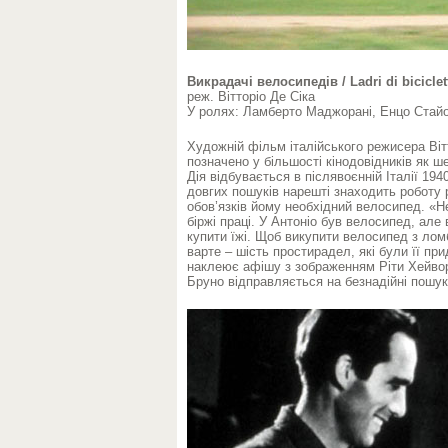
Викрадачі велосипедів / Ladri di biciclet
реж. Вітторіо Де Сіка
У ролях: Ламберто Маджорані, Енцо Стай
Художній фільм італійського режисера Вітт
позначено у більшості кінодовідників як 
Дія відбувається в післявоєнній Італії 1940
довгих пошуків нарешті знаходить роботу
обов’язків йому необхідний велосипед. «
біржі праці. У Антоніо був велосипед, але
купити їжі. Щоб викупити велосипед з ло
варте – шість простирадел, які були її пр
наклеює афішу з зображенням Ріти Хейвор
Бруно відправляється на безнадійні пошук