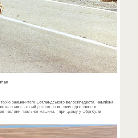
sman
історію знаменитого шотландського велосипедиста, чемпіона
о встановив світовий рекорд на велосипеді власного
тав частини пральної машини. І при цьому у Обрі були