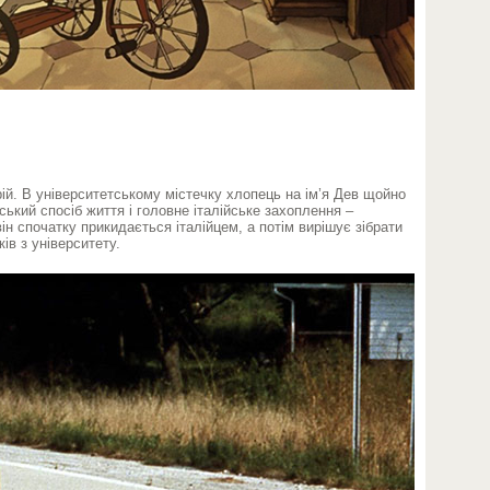
й. В університетському містечку хлопець на ім’я Дев щойно
ський спосіб життя і головне італійське захоплення –
н спочатку прикидається італійцем, а потім вирішує зібрати
ів з університету.