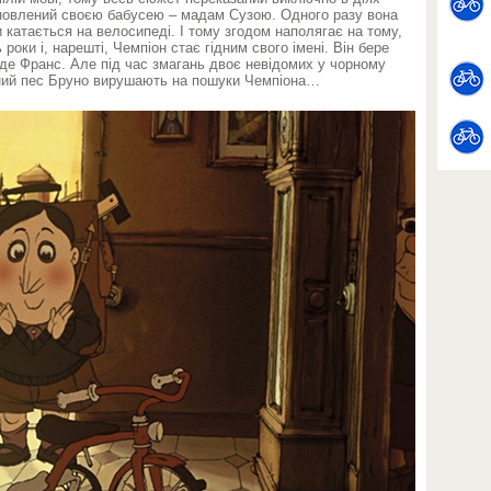
иновлений своєю бабусею – мадам Сузою. Одного разу вона
 катається на велосипеді. І тому згодом наполягає на тому,
оки і, нарешті, Чемпіон стає гідним свого імені. Він бере
р де Франс. Але під час змагань двоє невідомих у чорному
рний пес Бруно вирушають на пошуки Чемпіона…