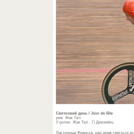
Святковий день / Jour de fête
реж. Жак Таті
У ролях: Жак Таті , Гі Декомбль
Листоноша Франсуа, над яким сміється вс