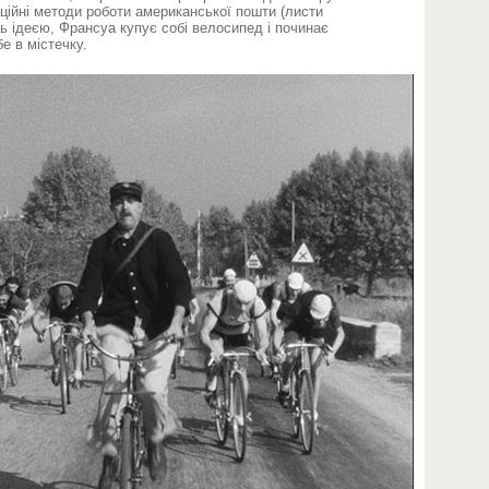
ваційні методи роботи американської пошти (листи
ь ідеєю, Франсуа купує собі велосипед і починає
е в містечку.