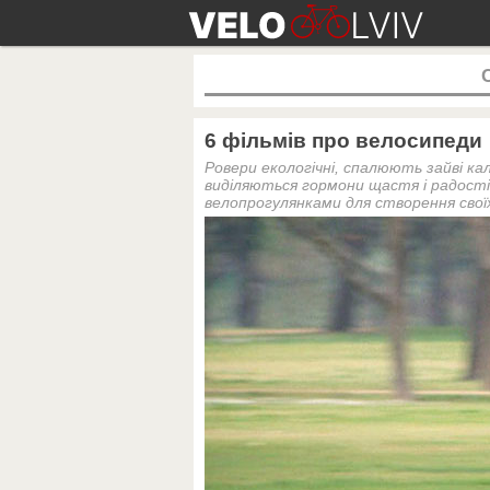
6 фільмів про велосипеди
Ровери екологічні, спалюють зайві ка
виділяються гормони щастя і радості
велопрогулянками для створення своїх 