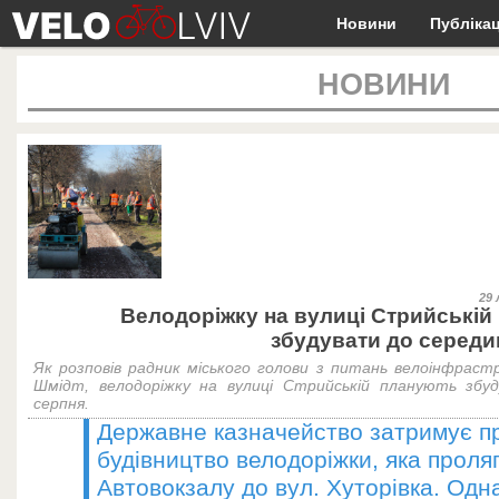
Новини
Публікац
НОВИНИ
29 
Велодоріжку на вулиці Стрийській
збудувати до середи
Як розповів радник міського голови з питань велоінфрас
Шмідт, велодоріжку на вулиці Стрийській планують збу
серпня.
Державне казначейство затримує п
будівництво велодоріжки, яка проля
Автовокзалу до вул. Хуторівка. Одн