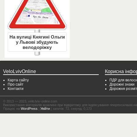
На вулиці Княгині Ольги
у Львові збудують
велодоріжку
VeloLvivOnline
Корисна інфо
Карта сайту
ПДР для велоси
Про сайт
Дорожні знаки
Контакти
Дорожня розмі
© 2013 — 2023, velo.lviv-online.com
Використання матеріалів можливе при відкритому для індексування гіперпосиланні на с
Працює на
WordPress
|
Увійти
| запитів: 72, секунд: 0,173