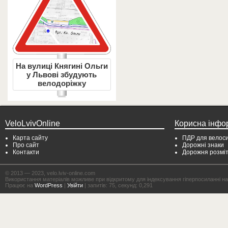
На вулиці Княгині Ольги
у Львові збудують
велодоріжку
VeloLvivOnline
Корисна інфо
Карта сайту
ПДР для велоси
Про сайт
Дорожні знаки
Контакти
Дорожня розмі
© 2013 — 2023, velo.lviv-online.com
Використання матеріалів можливе при відкритому для індексування гіперпосиланні на с
Працює на
WordPress
|
Увійти
| запитів: 75, секунд: 0,291