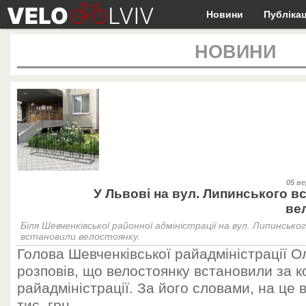
Новини
Публікац
НОВИНИ
05 ве
У Львові на вул. Липинського в
ве
Біля Шевченківської районної адміністрації на вул. Липинського
встановили велостоянку.
Голова Шевченківської райадміністрації 
розповів, що велостоянку встановили за 
райадміністрації. За його словами, на це 
тис. грн.