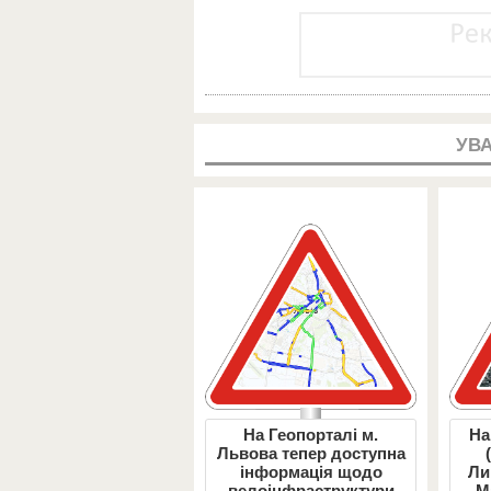
УВА
На Геопорталі м.
На
Львова тепер доступна
інформація щодо
Ли
велоінфраструктури
М