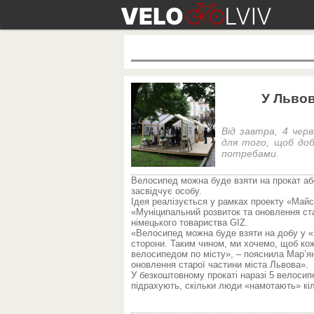
У Льво
Від завтра, 4 чер
для того, щоб доб
потребами.
Велосипед можна буде взяти на прокат аб
засвідчує особу.
Ідея реалізується у рамках проекту «Май
«Муніципальний розвиток та оновлення ста
німецького товариства GIZ.
«Велосипед можна буде взяти на добу у «М
сторони. Таким чином, ми хочемо, щоб кож
велосипедом по місту», – пояснила Мар’я
оновлення старої частини міста Львова».
У безкоштовному прокаті наразі 5 велосип
підрахують, скільки люди «намотають» кіло