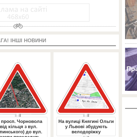
ГА! ІНШІ НОВИНИ
 просп. Чорновола
На вулиці Княгині Ольги
(від кільця з вул.
у Львові збудують
пинського) до вул.
велодоріжку
азепи прокладуть