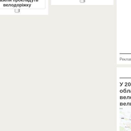
велодоріжку
Рекла
У 20
обл
вел
вел