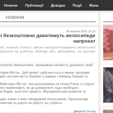
Новини
Публікації
Довідка
Події
Мапа
НОВИНИ
03 червня 2013, 13:12
ві безкоштовно даватимуть велосипеди
напрокат
вня, кожний охочий зможе використовувати велосипед
ратися на роботу, додому або, відповідно, за іншими
солютно безкоштовно, залишивши натомість документ, який
стерня Міста». Цей проект здійснюється в межах програми
рої частини міста Львова» у рамках співпраці Львова та
айстерні Міста», яка розташована на площі Ринок зі східної
ен переконався, як це добиратися, куди необхідно,
на Борик, асистент проекту «Муніципальний розвиток та
едів, кожен з яких обладнаний лічильником. Організатори
метрів по дорозі на роботу чи з роботи.
Джерело:
Погляд