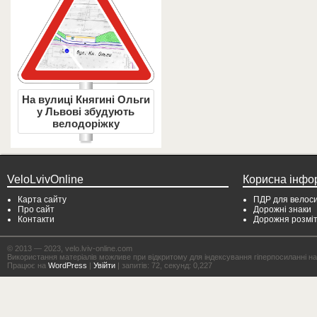
На вулиці Княгині Ольги
у Львові збудують
велодоріжку
VeloLvivOnline
Корисна інфо
Карта сайту
ПДР для велоси
Про сайт
Дорожні знаки
Контакти
Дорожня розмі
© 2013 — 2023, velo.lviv-online.com
Використання матеріалів можливе при відкритому для індексування гіперпосиланні на с
Працює на
WordPress
|
Увійти
| запитів: 72, секунд: 0,227