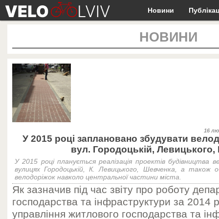
Новини
Публікац
НОВИНИ
16 лю
У 2015 році заплановано збудувати велод
вул. Городоцькій, Левицького,
У 2015 році планується реалізація проектів будівництва в
вулицях Городоцькій, К. Левицького, Шевченка, а також 
велодоріжок навколо центральної частини міста.
Як зазначив під час звіту про роботу деп
господарства та інфраструктури за 2014 р
управління житлового господарства та і