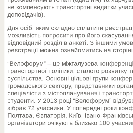
не компенсують транспортні видатки учасн
доповідачів).
Для осіб, яким складно сплатити реєстрац
можливість попросити про його скасуванн
відповідний розділ в анкеті. З іншими умо
реєстрації можна ознайомитись на сторін
“Велофорум” – це міжгалузева конференці
транспортної політики, сталого розвитку 
суспільства. Основні цільові групи конфере
громадського сектору, представники органі
спеціалісти з містопланування і транспор
студенти. У 2013 році “Велофорум” відбувс
зібрав 72 учасники. У попередні роки ко
Полтава, Євпаторія, Київ, Івано-Франківсь
організатори очікують близько 100 учасник