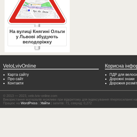
На вулиці Княгині Ольги
у Львові збудують
велодоріжку
VeloLvivOnline
Корисна інфо
Карта сайту
ПДР для велоси
Про сайт
Дорожні знаки
Контакти
Дорожня розмі
© 2013 — 2023, velo.lviv-online.com
Використання матеріалів можливе при відкритому для індексування гіперпосиланні на с
Працює на
WordPress
|
Увійти
| запитів: 71, секунд: 0,272