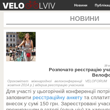
Новини
Публікац
НОВИНИ
10 с
Розпочато реєстрацію уча
Велофо
Оргкомітет міжнародної велоконференції VELOFORUM (
жовтня 2014 р.) відкрив реєстрацію учасників.
Для участі у цьогорічній конференції потр
заповнити
реєстраційну анкету
та сплатит
внесок у сумі 150 грн. Зареєстровані уча
проживанням в готелі (одна ніч) та харчу