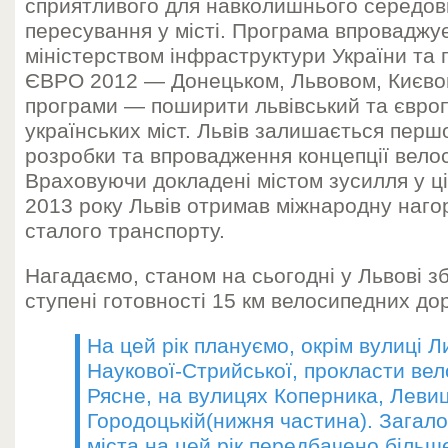
сприятливого для навколишнього середо
пересування у місті. Програма впроваджує
міністерством інфраструктури України та
ЄВРО 2012 — Донецьком, Львовом, Києво
програми — поширити львівський та європ
українських міст. Львів залишається перш
розробки та впровадження концепції вело
Враховуючи докладені містом зусилля у ці
2013 року Львів отримав міжнародну наго
сталого транспорту.
Нагадаємо, станом на сьогодні у Львові зб
ступені готовності 15 км велосипедних дор
На цей рік плануємо, окрім вулиці Л
Наукової-Стрийської, прокласти вел
Рясне, на вулицях Коперника, Левиц
Городоцькій(нижня частина). Загало
міста на цей рік передбачено більше