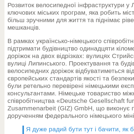
Розвиток велосипедної інфраструктури у Л
ключових міських програм, яка робить міс
більш зручними для життя та піднімає рів
мешканців.
В рамках українсько-німецького співробіт
підтримати будівництво одинадцяти кілом
доріжок на двох відрізках: вулицях Стрийс
вулиці Липинського. Проектування та буді
велосипедних доріжок відбуватиметься ві
європейських стандартів якості та безпеки
були ретельно перевірені німецькими екс
консультантами. Німецьке товариство мі
співробітництва «Deutsche Gesellschaft fur 
Zusammenarbeit (GIZ) GmbH, що виконує 
дорученням федерального німецького мін
Я дуже радий бути тут і бачити, як 