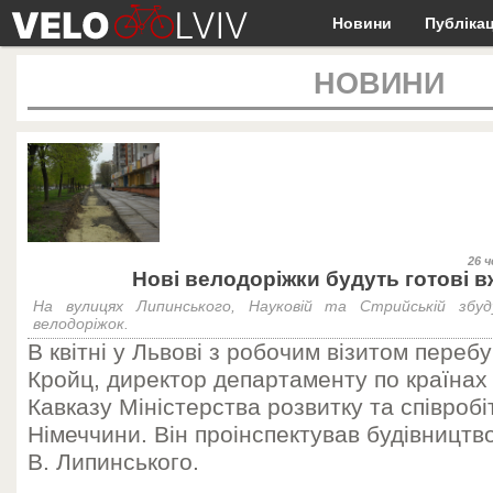
Новини
Публікац
НОВИНИ
26 ч
Нові велодоріжки будуть готові в
На вулицях Липинського, Науковій та Стрийській зб
велодоріжок.
В квітні у Львові з робочим візитом переб
Кройц, директор департаменту по країнах
Кавказу Міністерства розвитку та співроб
Німеччини. Він проінспектував будівництв
В. Липинського.