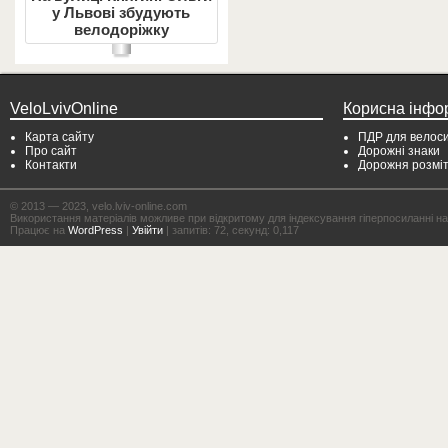
у Львові збудують
велодоріжку
VeloLvivOnline
Корисна інфо
Карта сайту
ПДР для велоси
Про сайт
Дорожні знаки
Контакти
Дорожня розмі
© 2013 — 2023, velo.lviv-online.com
Використання матеріалів можливе при відкритому для індексування гіперпосиланні на с
Працює на
WordPress
|
Увійти
| запитів: 72, секунд: 0,117