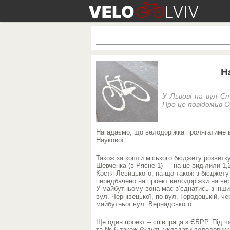
Н
У Львові на вул С
Про це повідомив 
Нагадаємо, що велодоріжка пролягатиме в
Наукової.
Також за кошти міського бюджету розвитку
Шевченка (в Рясне-1) — на це виділили 1,
Костя Левицького, на що також з бюджету р
передбачено на проект велодоріжки на верх
У майбутньому вона має з’єднатись з інши
вул. Чернівецької, по вул. Городоцькій, ч
майбутньої вул. Вернадського
Ще один проект – співпраця з ЄБРР. Під ч
та № 6 також будуть укладати велодоріжки