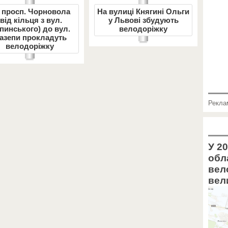
 просп. Чорновола
На вулиці Княгині Ольги
(від кільця з вул.
у Львові збудують
пинського) до вул.
велодоріжку
азепи прокладуть
велодоріжку
Рекла
У 20
обл
вел
вел