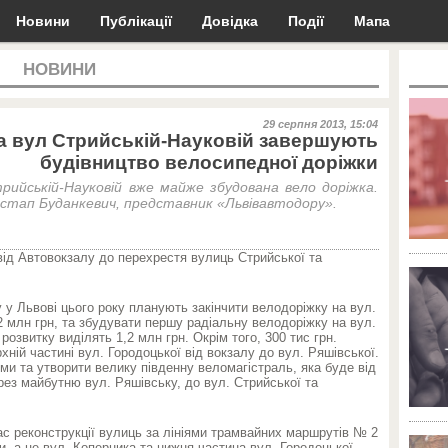
Новини
Публікації
Довідка
Події
Мапа
НОВИНИ
29 серпня 2013, 15:04
а вул Стрийській-Науковій завершують
будівництво велосипедної доріжки
трийській-Науковій вже майже збудована вело доріжка.
Остап Буданкевич, представник «Львівавтодору».
ід Автовокзалу до перехрестя вулиць Стрийської та
 у Львові цього року планують закінчити велодоріжку на вул.
2 млн грн, та збудувати першу радіальну велодоріжку на вул.
озвитку виділять 1,2 млн грн. Окрім того, 300 тис грн.
ній частині вул. Городоцької від вокзалу до вул. Ряшівської.
ми та утворити велику південну веломагістраль, яка буде від
ерез майбутню вул. Ряшівську, до вул. Стрийської та
ас реконструкції вулиць за лініями трамвайних маршрутів № 2
, а це вул. Коперника та нижня частина вул. Городоцької.