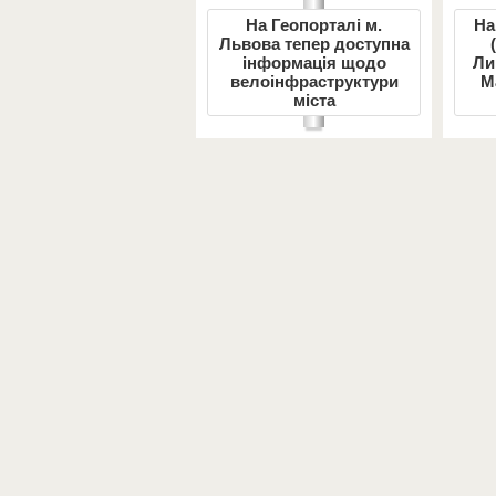
На Геопорталі м.
На
Львова тепер доступна
інформація щодо
Ли
велоінфраструктури
М
міста