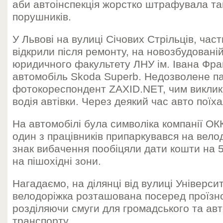
аби автоінспекція жорстко штрафувала так
порушників.
У Львові на вулиці Січових Стрільців, част
відкрили після ремонту, на новозбудовані
юридичного факультету ЛНУ ім. Івана Фра
автомобіль Skoda Superb. Недозволене п
фотокореспондент ZAXID.NET, чим виклика
водія автівки. Через деякий час авто поїх
На автомобілі була символіка компанії ОК
один з працівників припаркувався на велодо
знак вибачення пообіцяли дати кошти на 
на пішохідні зони.
Нагадаємо, на ділянці від вулиці Універс
велодоріжка розташована посеред проїзно
розділяючи смуги для громадського та ав
транспорту.