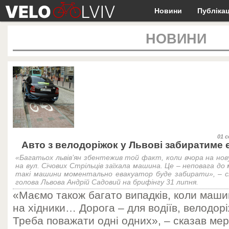
Новини
Публікац
НОВИНИ
01 с
Авто з велодоріжок у Львові забиратиме 
«Багатьох львів’ян збентежив той факт, коли вчора на нов
на вул. Січових Стрільців заїхала машина. Це – неповага до 
такі машини моментально евакуатор буде забирати», – ск
голова Львова Андрій Садовий на брифінгу 31 липня.
«Маємо також багато випадків, коли маш
на хідники… Дорога – для водіїв, велодорі
Треба поважати одні одних», – сказав мер.