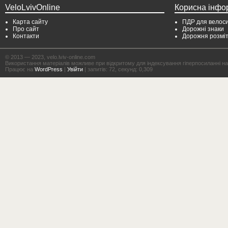
VeloLvivOnline
Корисна інфо
Карта сайту
ПДР для велоси
Про сайт
Дорожні знаки
Контакти
Дорожня розмі
© 2013 — 2023, velo.lviv-online.com
Використання матеріалів можливе при відкритому для індексування гіперпосиланні на с
Працює на
WordPress
|
Увійти
| запитів: 72, секунд: 0,309