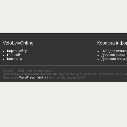
VeloLvivOnline
Корисна інфо
Карта сайту
ПДР для велоси
Про сайт
Дорожні знаки
Контакти
Дорожня розмі
© 2013 — 2023, velo.lviv-online.com
Використання матеріалів можливе при відкритому для індексування гіперпосиланні на с
Працює на
WordPress
|
Увійти
| запитів: 72, секунд: 0,176