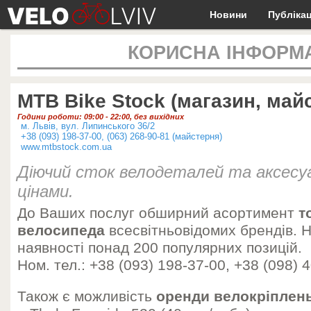
Новини
Публікац
КОРИСНА ІНФОРМ
MТВ Bike Stock (магазин, май
Години роботи: 09:00 - 22:00, без вихідних
м. Львів, вул. Липинського 36/2
+38 (093) 198-37-00, (063) 268-90-81 (майстерня)
www.mtbstock.com.ua
Діючий сток велодеталей та аксесу
цінами.
До Ваших послуг обширний асортимент
т
велосипеда
всесвітньовідомих брендів. Н
наявності понад 200 популярних позицій.
Ном. тел.: +38 (093) 198-37-00, +38 (098) 
Також є можливість
оренди велокріплен