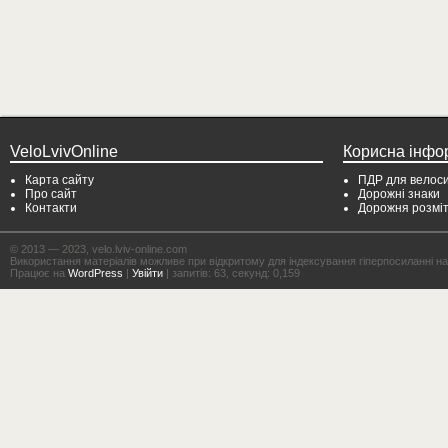
VeloLvivOnline
Корисна інфо
Карта сайту
ПДР для велоси
Про сайт
Дорожні знаки
Контакти
Дорожня розмі
© 2013 — 2023, velo.lviv-online.com
Використання матеріалів можливе при відкритому для індексування гіперпосиланні на с
Працює на
WordPress
|
Увійти
| запитів: 63, секунд: 0,159