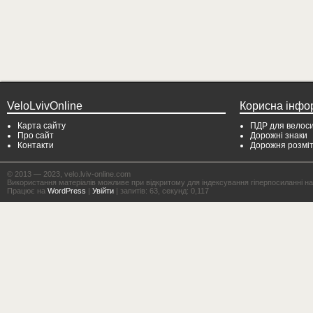
VeloLvivOnline
Корисна інфо
Карта сайту
ПДР для велоси
Про сайт
Дорожні знаки
Контакти
Дорожня розмі
© 2013 — 2023, velo.lviv-online.com
Використання матеріалів можливе при відкритому для індексування гіперпосиланні на с
Працює на
WordPress
|
Увійти
| запитів: 63, секунд: 0,117