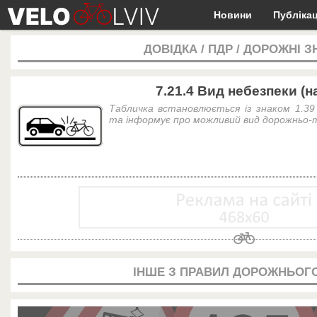
Новини
Публікац
ДОВІДКА
/
ПДР
/
ДОРОЖНІ З
7.21.4 Вид небезпеки (н
Табличка встановлюється із знаком 1.39 
та інформує про можливий вид дорожньо-
ІНШЕ З ПРАВИЛ ДОРОЖНЬОГО