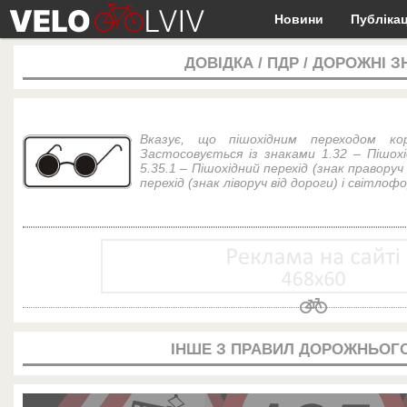
Новини
Публікац
ДОВІДКА
/
ПДР
/
ДОРОЖНІ З
Вказує, що пішохідним переходом кор
Застосовується із знаками 1.32 – Пішохі
5.35.1 – Пішохідний перехід (знак праворуч 
перехід (знак ліворуч від дороги) і світлоф
ІНШЕ З ПРАВИЛ ДОРОЖНЬОГО