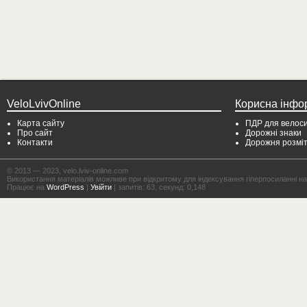
VeloLvivOnline
Корисна інфо
Карта сайту
ПДР для велоси
Про сайт
Дорожні знаки
Контакти
Дорожня розмі
© 2013 — 2023, velo.lviv-online.com
Використання матеріалів можливе при відкритому для індексування гіперпосиланні на с
Працює на
WordPress
|
Увійти
| запитів: 63, секунд: 0,148