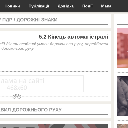
Новини
Публікації
Довідка
Події
Мапа
/
ПДР
/
ДОРОЖНІ ЗНАКИ
5.2 Кінець автомагістралі
якій діють особливі умови дорожнього руху, передбачені
л дорожнього руху
АВИЛ ДОРОЖНЬОГО РУХУ