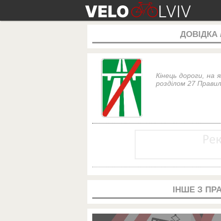
ДОВІДКА
Кінець дороги, на 
розділом 27 Прави
ІНШЕ З ПР