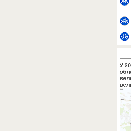
У 20
обл
вел
вел