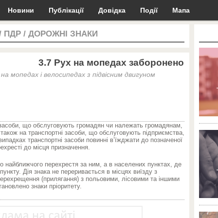
Новини
Публікації
Довідка
Події
Мапа
/
ПДР
/
ДОРОЖНІ ЗНАКИ
3.7 Рух на мопедах заборонено
на мопедах і велосипедах з підвісним двигуном
 засоби, що обслуговують громадян чи належать громадянам,
а також на транспортні засоби, що обслуговують підприємства,
х випадках транспортні засоби повинні в’їжджати до позначеної
рехресті до місця призначення.
до найближчого перехрестя за ним, а в населених пунктах, де
ункту. Дія знака не переривається в місцях виїзду з
 перехрещення (прилягання) з польовими, лісовими та іншими
тановлено знаки пріоритету.