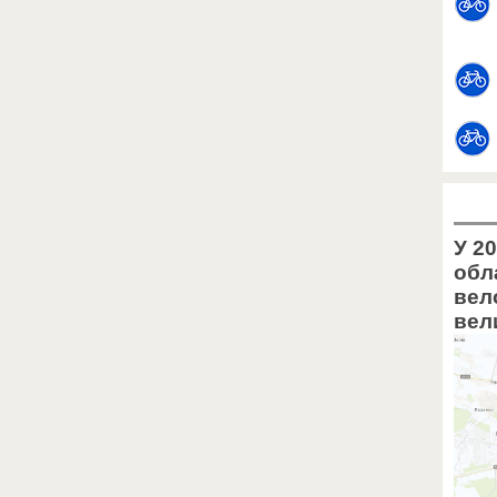
У 20
обл
вел
вел