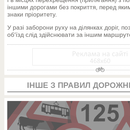
і в місцях перехрещення (прилягання) з п
іншими дорогами без покриття, перед яки
знаки пріоритету.
У разі заборони руху на ділянках доріг, п
об’їзд слід здійснювати за іншим маршрут
ІНШЕ З ПРАВИЛ ДОРОЖН