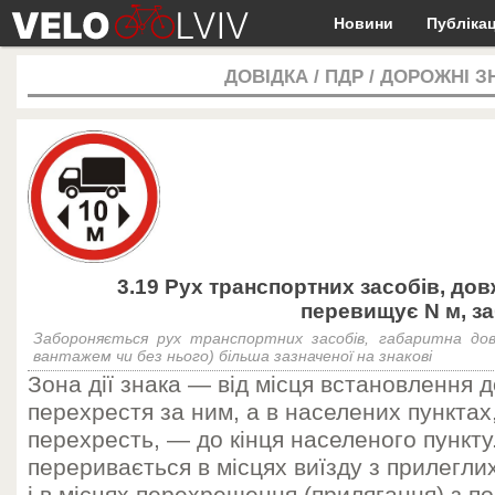
Новини
Публікац
ДОВІДКА
/
ПДР
/
ДОРОЖНІ З
3.19 Рух транспортних засобів, до
перевищує N м, з
Забороняється рух транспортних засобів, габаритна дов
вантажем чи без нього) більша зазначеної на знакові
Зона дії знака — від місця встановлення 
перехрестя за ним, а в населених пунктах
перехресть, — до кінця населеного пункту.
переривається в місцях виїзду з прилегли