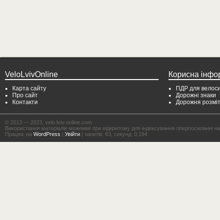
VeloLvivOnline
Корисна інфо
Карта сайту
ПДР для велоси
Про сайт
Дорожні знаки
Контакти
Дорожня розмі
© 2013 — 2023, velo.lviv-online.com
Використання матеріалів можливе при відкритому для індексування гіперпосиланні на с
Працює на
WordPress
|
Увійти
| запитів: 63, секунд: 0,194