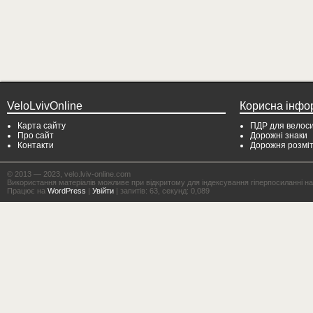
VeloLvivOnline
Корисна інфо
Карта сайту
ПДР для велоси
Про сайт
Дорожні знаки
Контакти
Дорожня розмі
© 2013 — 2023, velo.lviv-online.com
Використання матеріалів можливе при відкритому для індексування гіперпосиланні на с
Працює на
WordPress
|
Увійти
| запитів: 63, секунд: 0,089