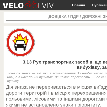
Новини
Публікац
ДОВІДКА
/
ПДР
/
ДОРОЖНІ З
3.13 Рух транспортних засобів, що 
вибухівку, з
Зона дії знака — від місця встановлення до найближчого 
ним, а в населених пунктах, де немає перехресть, — до кін
пункту
Дія знака не переривається в місцях виїзд
дороги територій і в місцях перехрещення
польовими, лісовими та іншими дорогами 
якими не встановлено знаки пріоритету.