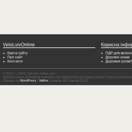
VeloLvivOnline
Корисна інфо
Карта сайту
ПДР для велоси
Про сайт
Дорожні знаки
Контакти
Дорожня розмі
© 2013 — 2023, velo.lviv-online.com
Використання матеріалів можливе при відкритому для індексування гіперпосиланні на с
Працює на
WordPress
|
Увійти
| запитів: 63, секунд: 0,110