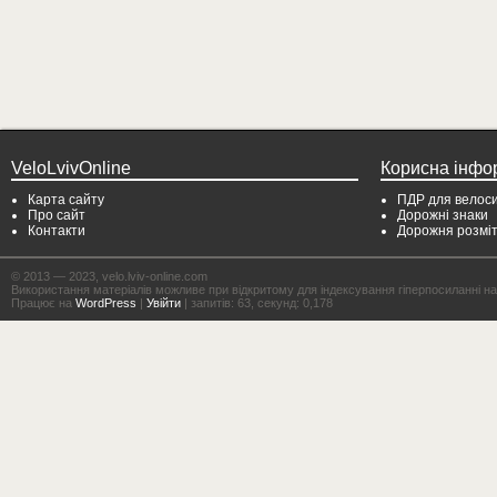
VeloLvivOnline
Корисна інфо
Карта сайту
ПДР для велоси
Про сайт
Дорожні знаки
Контакти
Дорожня розмі
© 2013 — 2023, velo.lviv-online.com
Використання матеріалів можливе при відкритому для індексування гіперпосиланні на с
Працює на
WordPress
|
Увійти
| запитів: 63, секунд: 0,178