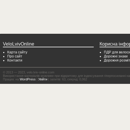
VeloLvivOnline
Корисна інфо
Карта сайту
ПДР для велоси
Про сайт
Дорожні знаки
Контакти
Дорожня розмі
© 2013 — 2023, velo.lviv-online.com
Використання матеріалів можливе при відкритому для індексування гіперпосиланні на с
Працює на
WordPress
|
Увійти
| запитів: 63, секунд: 0,062