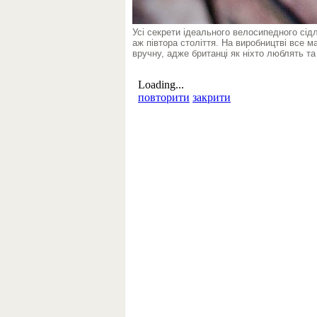
Усі секрети ідеального велосипедного сід
аж півтора століття. На виробництві все ма
вручну, адже британці як ніхто люблять та