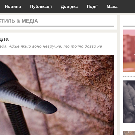
Новини
Публікації
Довідка
Події
Мапа
СТИЛЬ & МЕДІА
дла
еда. Адже якщо воно незручне, то точно довго не