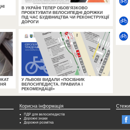
НІ
В УКРАЇНІ ТЕПЕР ОБОВ’ЯЗКОВО
ПРОЕКТУВАТИ ВЕЛОСИПЕДНІ ДОРІЖКИ
ПІД ЧАС БУДІВНИЦТВА ЧИ РЕКОНСТРУКЦІЇ
ДОРОГИ
ОКАТ
У ЛЬВОВІ ВИДАЛИ «ПОСІБНИК
ННЯ
ВЕЛОСИПЕДИСТА. ПРАВИЛА І
РЕКОМЕНДАЦІЇ»
Корисна інформація
Стежи
ПДР для велосипедистів
Дорожні знаки
Дорожня розмітка