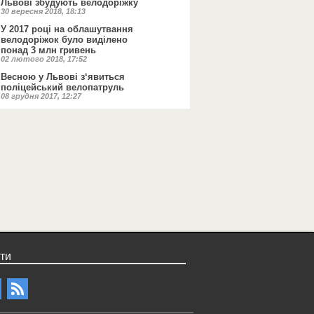
Львові збудують велодоріжку
30 вересня 2018, 18:13
У 2017 році на облашутвання
велодоріжок було виділено
понад 3 млн гривень
02 лютого 2018, 17:52
Весною у Львові з‘явиться
поліцейський велопатруль
08 грудня 2017, 12:27
ти