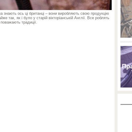
ла знають ось ці британці – вони виробляють свою продукцію
йже так, як і було у старій вікторіанській Англії. Все роблять
 поважають традиції.