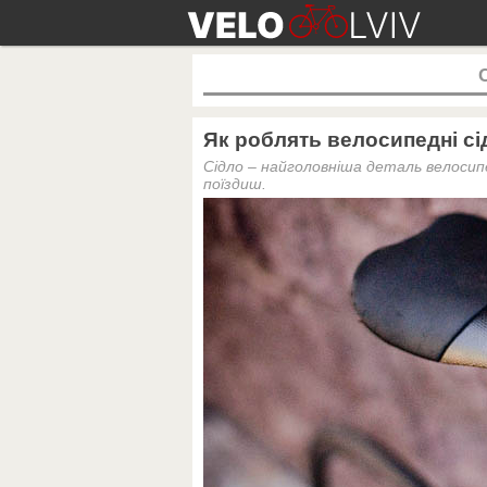
Як роблять велосипедні сі
Сідло – найголовніша деталь велосип
поїздиш.