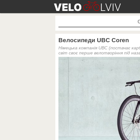
Велосипеди UBC Coren
Німецька компанія UBC (постачає карбо
світ своє перше велотворіння під наз