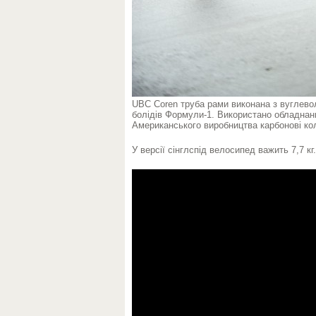
UBC Coren труба рами виконана з вуглево
болідів Формули-1. Використано обладнанн
Американського виробництва карбонові ко
У версії сінглспід велосипед важить 7,7 к