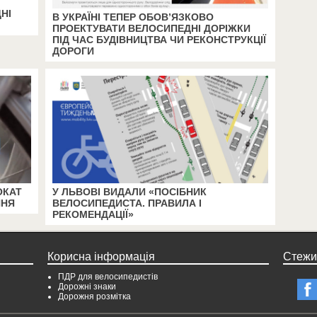
НІ
В УКРАЇНІ ТЕПЕР ОБОВ’ЯЗКОВО
ПРОЕКТУВАТИ ВЕЛОСИПЕДНІ ДОРІЖКИ
ПІД ЧАС БУДІВНИЦТВА ЧИ РЕКОНСТРУКЦІЇ
ДОРОГИ
ОКАТ
У ЛЬВОВІ ВИДАЛИ «ПОСІБНИК
ННЯ
ВЕЛОСИПЕДИСТА. ПРАВИЛА І
РЕКОМЕНДАЦІЇ»
Корисна інформація
Стежи
ПДР для велосипедистів
Дорожні знаки
Дорожня розмітка