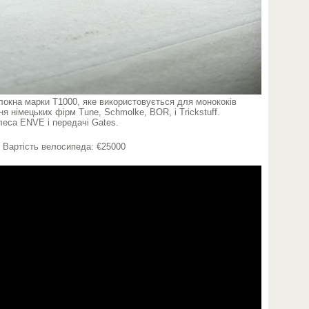
локна марки T1000, яке використовується для монококів
я німецьких фірм Tune, Schmolke, BOR, і Trickstuff.
леса ENVE і передачі Gates.
г. Вартість велосипеда: €25000