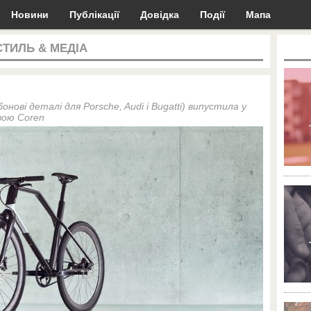
Новини
Публікації
Довідка
Події
Мапа
СТИЛЬ & МЕДІА
нові деталі для Porsche, Audi і Bugatti) випустила у
вою Coren