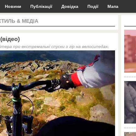
Новини
Публікації
Довідка
Події
Мапа
СТИЛЬ & МЕДІА
(відео)
йтера про екстремальні спуски з гір на велосипедах.