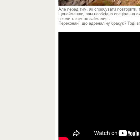
Але перед тим, як спробувати повторити, т
щонайменше, вам необхідна спеціальна аму
ніколи таким не займались.
Переконані, що адреналіну бракує? Тоді в