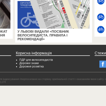
ОКАТ
У ЛЬВОВІ ВИДАЛИ «ПОСІБНИК
ННЯ
ВЕЛОСИПЕДИСТА. ПРАВИЛА І
РЕКОМЕНДАЦІЇ»
Корисна інформація
Стежи
ПДР для велосипедистів
Дорожні знаки
Дорожня розмітка
 індексування гіперпосиланні на сторінку оригінальної статті з вказанням імені сайту «
0,174