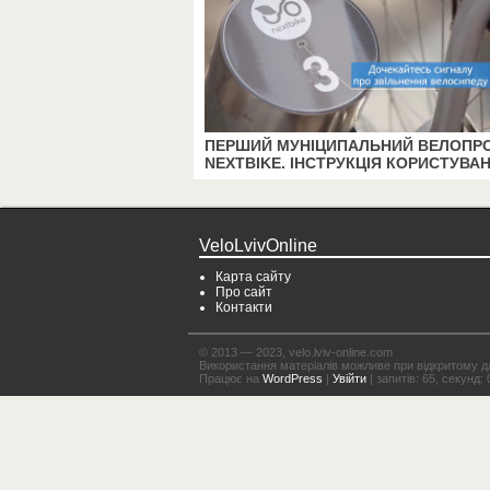
ПЕРШИЙ МУНІЦИПАЛЬНИЙ ВЕЛОПР
NEXTBIKE. ІНСТРУКЦІЯ КОРИСТУВА
VeloLvivOnline
Карта сайту
Про сайт
Контакти
© 2013 — 2023, velo.lviv-online.com
Використання матеріалів можливе при відкритому для
Працює на
WordPress
|
Увійти
| запитів: 65, секунд: 