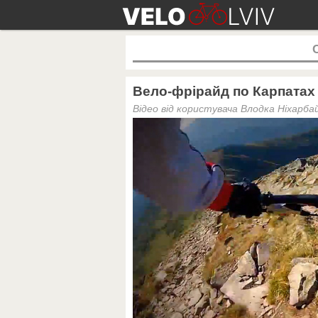
Вело-фрірайд по Карпатах 
Відео від користувача Влодка Ніхарба