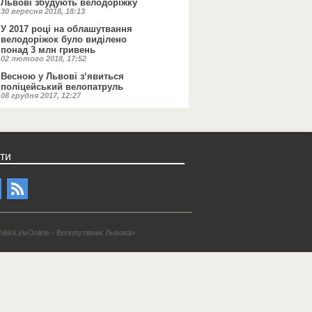
Львові збудують велодоріжку
30 вересня 2018, 18:13
У 2017 році на облашутвання
велодоріжок було виділено
понад 3 млн гривень
02 лютого 2018, 17:52
Весною у Львові з‘явиться
поліцейський велопатруль
08 грудня 2017, 12:27
ти
VeloLvivOnline - Велопутівник Львова»