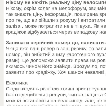
Нікому не кажіть реальну ціну велосип
Нікому, окрім колег на Велофорум, звичай
так знають ціну. Інформація, поширена в
про те, що ви зійшли з розуму і витратили
заліза , може потрапити не в ті вуха. Як н
крадіжок відбувається через випадкову на
Записати серійний номер до, написати 
Якщо вже ваш ровер в зоні ризику, то зап
номер, він вибитий знизу кареточного вуз
рами). Це допоможе заявити права на рове
якимось чином його знайде. Зрозуміло, по
заявити про крадіжку. Хоч шанси невеликі,
Екзотика
Сюди входять різні екзотичні пристосуванн
багатодецибельні ревуни, сигналізації та
можна встановити на велосипед, але, це в