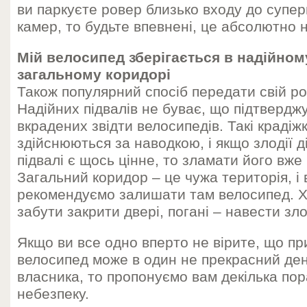
ви паркуєте ровер близько входу до супер
камер, то будьте впевнені, це абсолютно н
Мій велосипед зберігається в надійном
загальному коридорі
Також популярний спосіб передати свій ро
Надійних підвалів не буває, що підтвердж
вкрадених звідти велосипедів. Такі крадіж
здійснюються за наводкою, і якщо злодії д
підвалі є щось цінне, то зламати його вже
Загальний коридор – це чужа територія, і 
рекомендуємо залишати там велосипед. Х
забути закрити двері, погані – навести зло
Якщо ви все одно вперто не вірите, що п
велосипед може в один не прекрасний ден
власника, то пропонуємо вам декілька пора
небезпеку.