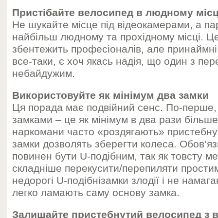
Пристібайте велосипед в людному місц
Не шукайте місце під відеокамерами, а па
найбільш людному та прохідному місці. Це 
збентежить професіоналів, але принаймні, в
все-таки, є хоч якась надія, що один з пе
небайдужим.
Використовуйте як мінімум два замки
Ця порада має подвійний сенс. По-перше,
замками – це як мінімум в два рази більше
наркомани часто «роздягають» пристебнут
замки дозволять зберегти колеса. Обов’язк
повинен бути U-подібним, так як товсту м
складніше перекусити/перепиляти простим
недорогі U-подібнізамки злодії і не намаг
легко ламають саму основу замка.
Залишайте пристебнутий велосипед з 