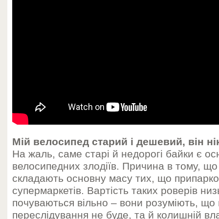
Мій велосипед старий і дешевий, він ні
На жаль, саме старі й недорогі байки є 
велосипедних злодіїв. Причина в тому, щ
складають основну масу тих, що припарко
супермаркетів. Вартість таких роверів низь
почуваються вільно – вони розуміють, що
переслідування не буде, та й колишній вл