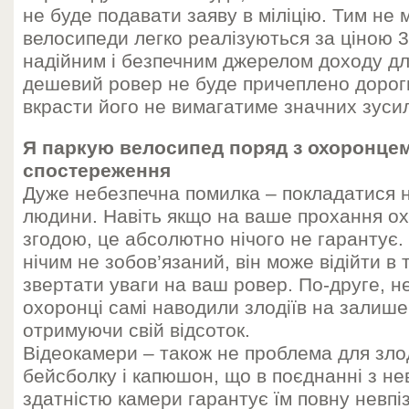
не буде подавати заяву в міліцію. Тим не 
велосипеди легко реалізуються за ціною 3
надійним і безпечним джерелом доходу для
дешевий ровер не буде причеплено дорог
вкрасти його не вимагатиме значних зусил
Я паркую велосипед поряд з охоронцем, 
спостереження
Дуже небезпечна помилка – покладатися 
людини. Навіть якщо на ваше прохання ох
згодою, це абсолютно нічого не гарантує.
нічим не зобов’язаний, він може відійти в 
звертати уваги на ваш ровер. По-друге, н
охоронці самі наводили злодіїв на залише
отримуючи свій відсоток.
Відеокамери – також не проблема для зло
бейсболку і капюшон, що в поєднанні з н
здатністю камери гарантує їм повну невпі