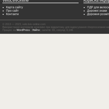
VeloLvivOnline
Корисна інфо
Карта сайту
ПДР для велоси
Про сайт
Дорожні знаки
Контакти
Дорожня розмі
© 2013 — 2023, velo.lviv-online.com
Використання матеріалів можливе при відкритому для індексування гіперпосиланні на с
Працює на
WordPress
|
Увійти
| запитів: 65, секунд: 0,146