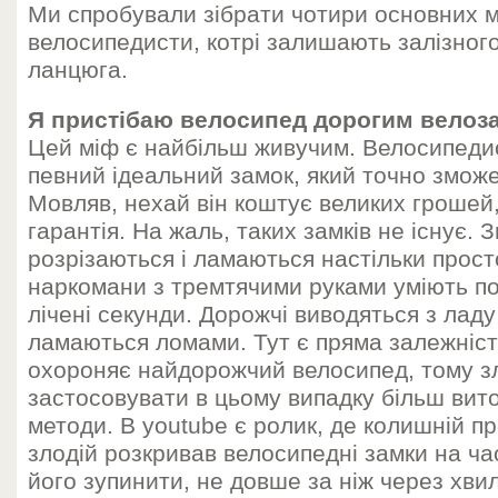
Ми спробували зібрати чотири основних мі
велосипедисти, котрі залишають залізног
ланцюга.
Я пристібаю велосипед дорогим велоз
Цей міф є найбільш живучим. Велосипедис
певний ідеальний замок, який точно зможе
Мовляв, нехай він коштує великих грошей,
гарантія. На жаль, таких замків не існує. 
розрізаються і ламаються настільки прост
наркомани з тремтячими руками уміють по
лічені секунди. Дорожчі виводяться з лад
ламаються ломами. Тут є пряма залежніст
охороняє найдорожчий велосипед, тому зл
застосовувати в цьому випадку більш вито
методи. В youtube є ролик, де колишній п
злодій розкривав велосипедні замки на ча
його зупинити, не довше за ніж через хви