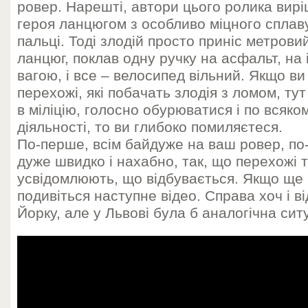
ровер. Нарешті, автори цього ролика вир
героя ланцюгом з особливо міцного сплав
пальці. Тоді злодій просто приніс метрови
ланцюг, поклав одну ручку на асфальт, на
вагою, і все – велосипед вільний. Якщо ви
перехожі, які побачать злодія з ломом, ту
в міліцію, голосно обурюватися і по всяк
діяльності, то ви глибоко помиляєтеся.
По-перше, всім байдуже на ваш ровер, по-
дуже швидко і нахабно, так, що перехожі 
усвідомлюють, що відбувається. Якщо ще н
подивіться наступне відео. Справа хоч і в
Йорку, але у Львові була б аналогічна ситу