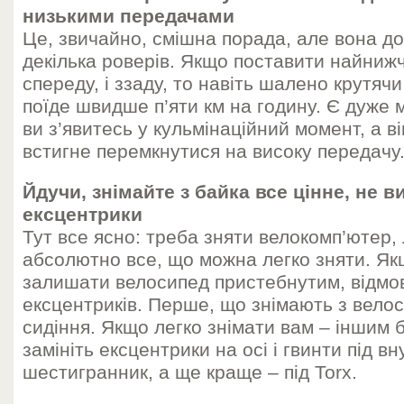
низькими передачами
Це, звичайно, смішна порада, але вона д
декілька роверів. Якщо поставити найнижч
спереду, і ззаду, то навіть шалено крутячи
поїде швидше п’яти км на годину. Є дуже 
ви з’явитесь у кульмінаційний момент, а в
встигне перемкнутися на високу передачу
Йдучи, знімайте з байка все цінне, не 
ексцентрики
Тут все ясно: треба зняти велокомп’ютер, 
абсолютно все, що можна легко зняти. Я
залишати велосипед пристебнутим, відмов
ексцентриків. Перше, що знімають з велоси
сидіння. Якщо легко знімати вам – іншим 
замініть ексцентрики на осі і гвинти під вн
шестигранник, а ще краще – під Torx.