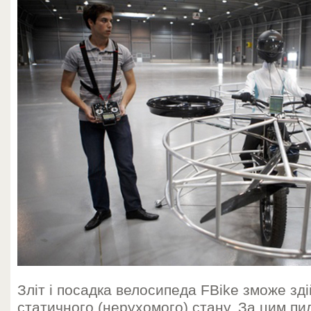
Зліт і посадка велосипеда FBike зможе зді
статичного (нерухомого) стану. За цим п