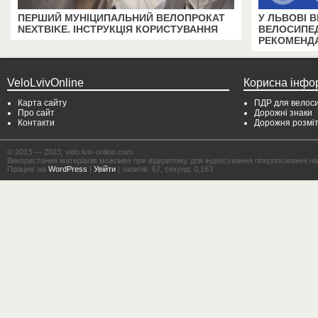
ПЕРШИЙ МУНІЦИПАЛЬНИЙ ВЕЛОПРОКАТ
У ЛЬВОВІ 
NEXTBIKE. ІНСТРУКЦІЯ КОРИСТУВАННЯ
ВЕЛОСИПЕД
РЕКОМЕНДА
VeloLvivOnline
Корисна інфо
Карта сайту
ПДР для велоси
Про сайт
Дорожні знаки
Контакти
Дорожня розмі
© 2013 — 2023, velo.lviv-online.com
Використання матеріалів можливе при відкритому для індексування гіперпосиланні на с
Працює на
WordPress
|
Увійти
| запитів: 67, секунд: 0,163