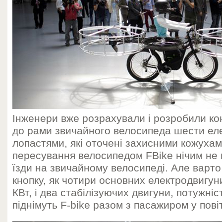
Інженери вже розрахували і розробили ко
до рами звичайного велосипеда шести еле
лопастями, які оточені захисними кожухам
пересування велосипедом FBike нічим не в
їзди на звичайному велосипеді. Але варто
кнопку, як чотири основних електродвигун
КВт, і два стабілізуючих двигуни, потужніс
піднімуть F-bike разом з пасажиром у пові