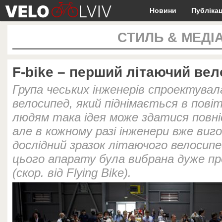
Новини
Публікац
СТИЛЬ & МЕДІ
F-bike – перший літаючий ве
Група чеських інженерів спроектува
велосипед, який піднімається в пов
людям така ідея може здатися повн
але в кожному разі інженери вже ви
дослідний зразок літаючого велосипе
цього апарату була вибрана дуже пр
(скор. від Flying Bike).