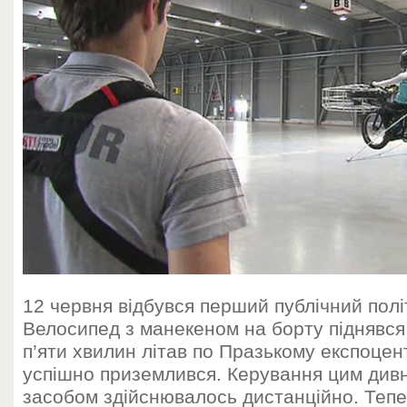
12 червня відбувся перший публічний полі
Велосипед з манекеном на борту піднявся 
п’яти хвилин літав по Празькому експоцент
успішно приземлився. Керування цим див
засобом здійснювалось дистанційно. Тепе